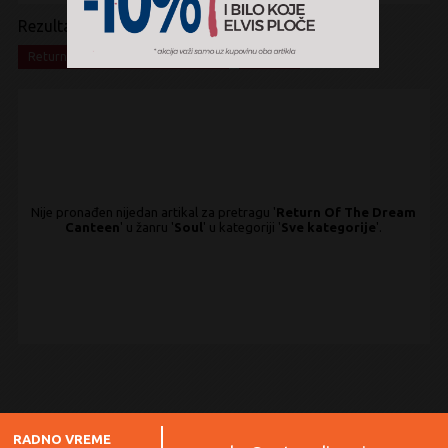
Rezultati pretrage:
x
x
Return Of The Dream Canteen
Soul
Nije pronađen nijedan artikal za pretragu '
Return Of The Dream
Canteen
' u žanru '
Soul
' u kategoriji '
Sve kategorije
'.
RADNO VREME