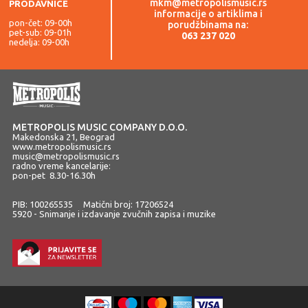
mkm@metropolismusic.rs
PRODAVNICE
informacije o artiklima i
pon-čet: 09-00h
porudžbinama na:
pet-sub: 09-01h
063 237 020
nedelja: 09-00h
METROPOLIS MUSIC COMPANY D.O.O.
Makedonska 21, Beograd
www.metropolismusic.rs
music@metropolismusic.rs
radno vreme kancelarije:
pon-pet 8.30-16.30h
PIB: 100265535 Matični broj: 17206524
5920 - Snimanje i izdavanje zvučnih zapisa i muzike