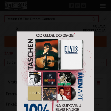
PRIJAVA
0
REGISTRACIJA
ŽANR
KATEGORIJA
Vrsta pregleda:
Pretraži po:
Prikaži po: