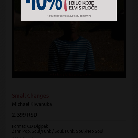
Small Changes
Michael Kiwanuka
2.399 RSD
Format: CD Digipak
Žanr:
Pop, Soul/Funk / Soul, Funk, Soul/Neo Soul