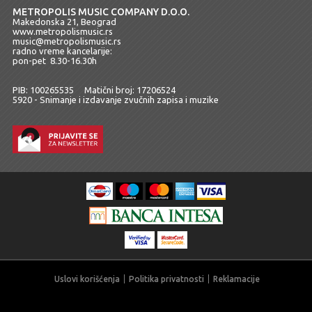
METROPOLIS MUSIC COMPANY D.O.O.
Makedonska 21, Beograd
www.metropolismusic.rs
music@metropolismusic.rs
radno vreme kancelarije:
pon-pet 8.30-16.30h
PIB: 100265535 Matični broj: 17206524
5920 - Snimanje i izdavanje zvučnih zapisa i muzike
Uslovi korišćenja
Politika privatnosti
Reklamacije