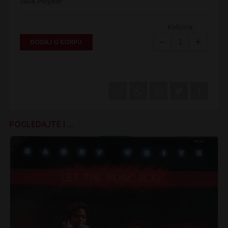
2024.
Polydor
Količina:
−
+
DODAJ U KORPU
POGLEDAJTE I ...