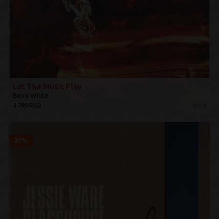
Let The Music Play
Barry White
4.799 RSD
Vinyl
20%