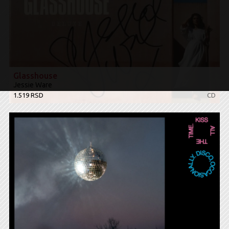
Glasshouse
Jessie Ware
1.519 RSD
CD