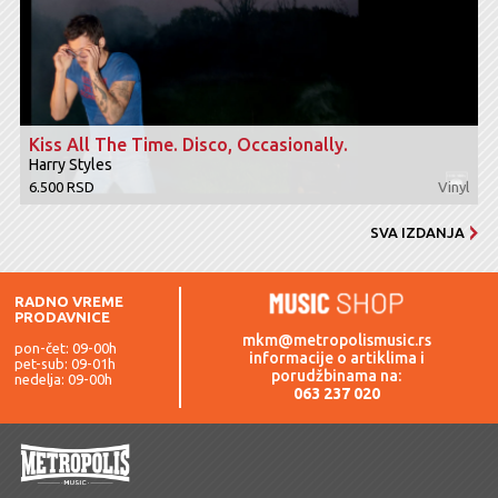
Kiss All The Time. Disco, Occasionally.
Harry Styles
6.500 RSD
Vinyl
SVA IZDANJA
RADNO VREME
PRODAVNICE
mkm@metropolismusic.rs
pon-čet: 09-00h
informacije o artiklima i
pet-sub: 09-01h
porudžbinama na:
nedelja: 09-00h
063 237 020