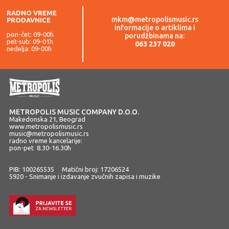
RADNO VREME
mkm@metropolismusic.rs
PRODAVNICE
informacije o artiklima i
pon-čet: 09-00h
porudžbinama na:
pet-sub: 09-01h
063 237 020
nedelja: 09-00h
METROPOLIS MUSIC COMPANY D.O.O.
Makedonska 21, Beograd
www.metropolismusic.rs
music@metropolismusic.rs
radno vreme kancelarije:
pon-pet 8.30-16.30h
PIB: 100265535 Matični broj: 17206524
5920 - Snimanje i izdavanje zvučnih zapisa i muzike