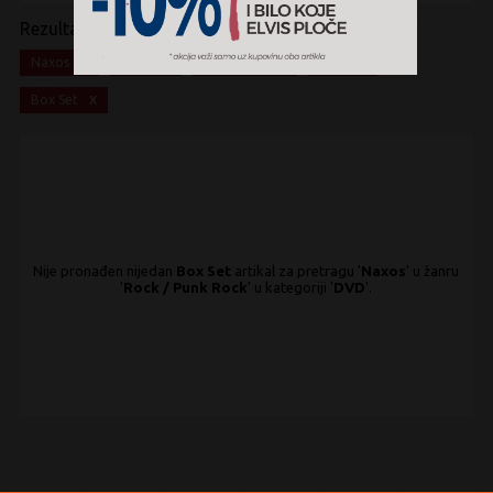
Rezultati pretrage:
x
x
x
x
Naxos
Rock
Punk Rock
DVD
x
Box Set
Nije pronađen nijedan
Box Set
artikal za pretragu '
Naxos
' u žanru
'
Rock / Punk Rock
' u kategoriji '
DVD
'.