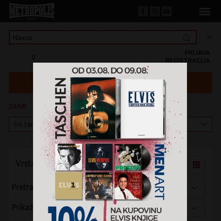
PRIJAVA
0
REGISTRACIJA
ŽANR
KATEGORIJA
Vrsta pregleda:
Pretraži po:
Prikaži po: