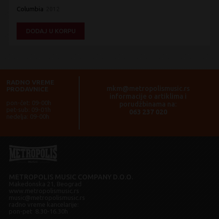
Columbia
2012
DODAJ U KORPU
RADNO VREME
mkm@metropolismusic.rs
PRODAVNICE
informacije o artiklima i
pon-čet: 09-00h
porudžbinama na:
pet-sub: 09-01h
063 237 020
nedelja: 09-00h
METROPOLIS MUSIC COMPANY D.O.O.
Makedonska 21, Beograd
www.metropolismusic.rs
music@metropolismusic.rs
radno vreme kancelarije:
pon-pet 8.30-16.30h