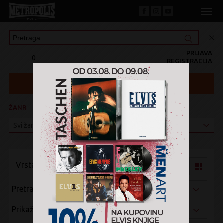
PRIJAVA
0
REGISTRACIJA
ŽANR
KATEGORIJA
Vrsta pregleda:
Pretraži po:
Prikaži po: