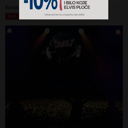
Rezultati pretrage:
x
x
x
x
Rock
hard rock
Vinyl
Box Set