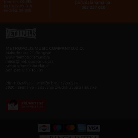
pon-čet: 09-00h
porudžbinama na:
pet-sub: 09-01h
063 237 020
nedelja: 09-00h
METROPOLIS MUSIC COMPANY D.O.O.
Makedonska 21, Beograd
www.metropolismusic.rs
music@metropolismusic.rs
radno vreme kancelarije:
pon-pet 8.30-16.30h
PIB: 100265535 Matični broj: 17206524
5920 - Snimanje i izdavanje zvučnih zapisa i muzike