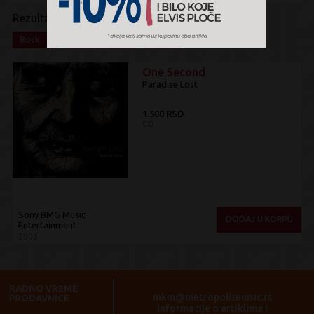
Rezultati pretrage:
x
x
x
Rock
Gothic rock
CD
One Second
Paradise Lost
1.500 RSD
CD
Sony BMG Music
DODAJ U KORPU
Entertainment
2006
RADNO VREME
mkm@metropolismusic.rs
PRODAVNICE
informacije o artiklima i