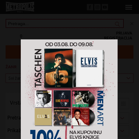
PRIJAVA
0
REGISTRACIJA
ŽANR
KATEGORIJA
Vrsta pregleda:
Pretraži po:
Prikaži po: