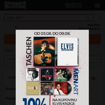
PRIJAVA
0
REGISTRACIJA
ŽANR
KATEGORIJA
Vrsta pregleda:
Pretraži po:
Prikaži po: