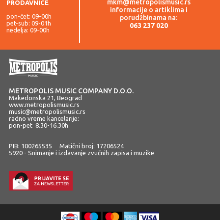
mkm@metropolismusic.rs
PRODAVNICE
informacije o artiklima i
pon-čet: 09-00h
porudžbinama na:
pet-sub: 09-01h
063 237 020
nedelja: 09-00h
METROPOLIS MUSIC COMPANY D.O.O.
Makedonska 21, Beograd
www.metropolismusic.rs
music@metropolismusic.rs
radno vreme kancelarije:
pon-pet 8.30-16.30h
PIB: 100265535 Matični broj: 17206524
5920 - Snimanje i izdavanje zvučnih zapisa i muzike