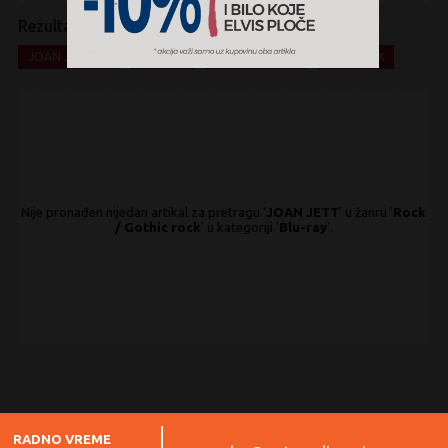
Rezultati pretrage:
x
x
x
x
JOAN JETT
Rock
Gothic rock
Blu-ray
Nije pronađen nijedan artikal za pretragu '
JOAN JETT
' u žanru '
Rock
/ Gothic rock
' u kategoriji '
Blu-ray
'.
RADNO VREME