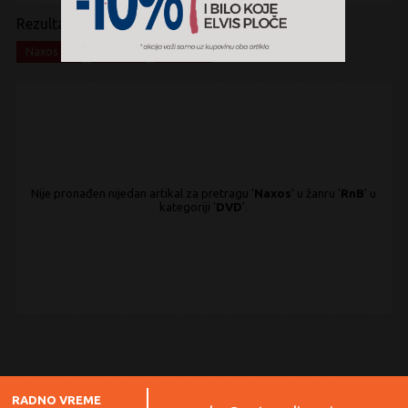
Rezultati pretrage:
x
x
x
Naxos
RnB
DVD
Nije pronađen nijedan artikal za pretragu '
Naxos
' u žanru '
RnB
' u
kategoriji '
DVD
'.
RADNO VREME