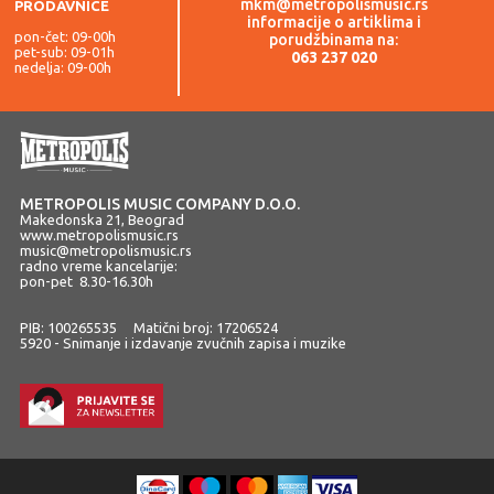
mkm@metropolismusic.rs
PRODAVNICE
informacije o artiklima i
pon-čet: 09-00h
porudžbinama na:
pet-sub: 09-01h
063 237 020
nedelja: 09-00h
METROPOLIS MUSIC COMPANY D.O.O.
Makedonska 21, Beograd
www.metropolismusic.rs
music@metropolismusic.rs
radno vreme kancelarije:
pon-pet 8.30-16.30h
PIB: 100265535 Matični broj: 17206524
5920 - Snimanje i izdavanje zvučnih zapisa i muzike