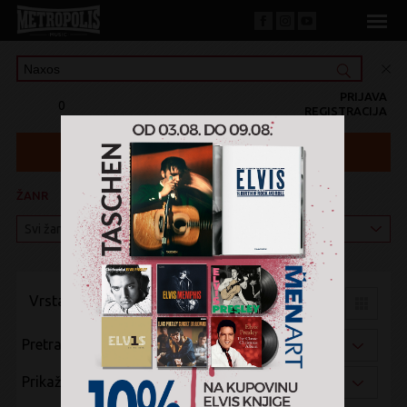
PRIJAVA
0
REGISTRACIJA
ŽANR
KATEGORIJA
Vrsta pregleda:
Pretraži po:
Prikaži po: