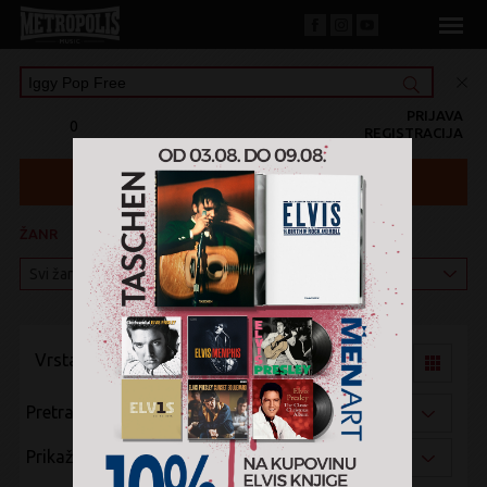
PRIJAVA
0
REGISTRACIJA
ŽANR
KATEGORIJA
Vrsta pregleda:
Pretraži po:
Prikaži po: