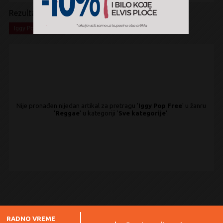
Rezultati pretrage:
x
x
Iggy Pop Free
Reggae
Nije pronađen nijedan artikal za pretragu '
Iggy Pop Free
' u žanru
'
Reggae
' u kategoriji '
Sve kategorije
'.
RADNO VREME