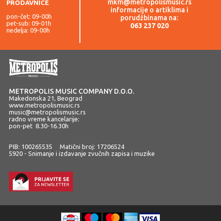
mkm@metropolismusic.rs
PRODAVNICE
informacije o artiklima i
pon-čet: 09-00h
porudžbinama na:
pet-sub: 09-01h
063 237 020
nedelja: 09-00h
METROPOLIS MUSIC COMPANY D.O.O.
Makedonska 21, Beograd
www.metropolismusic.rs
music@metropolismusic.rs
radno vreme kancelarije:
pon-pet 8.30-16.30h
PIB: 100265535 Matični broj: 17206524
5920 - Snimanje i izdavanje zvučnih zapisa i muzike