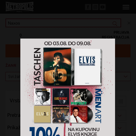
PRIJAVA
0
REGISTRACIJA
ŽANR
KATEGORIJA
Vrsta pregleda:
Pretraži po:
Prikaži po: