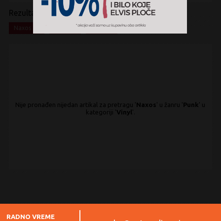
Rezultati pretrage:
x
x
x
Naxos
Punk
Vinyl
Nije pronađen nijedan artikal za pretragu '
Naxos
' u žanru '
Punk
' u
kategoriji '
Vinyl
'.
RADNO VREME