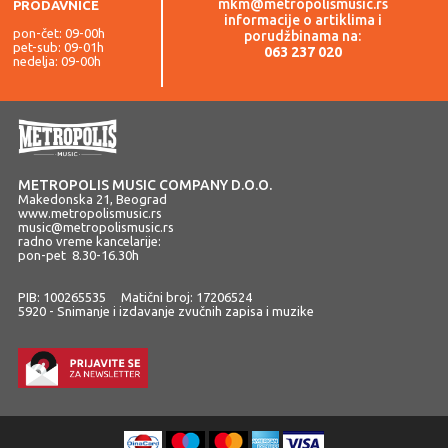
mkm@metropolismusic.rs
PRODAVNICE
informacije o artiklima i
pon-čet: 09-00h
porudžbinama na:
pet-sub: 09-01h
063 237 020
nedelja: 09-00h
METROPOLIS MUSIC COMPANY D.O.O.
Makedonska 21, Beograd
www.metropolismusic.rs
music@metropolismusic.rs
radno vreme kancelarije:
pon-pet 8.30-16.30h
PIB: 100265535 Matični broj: 17206524
5920 - Snimanje i izdavanje zvučnih zapisa i muzike