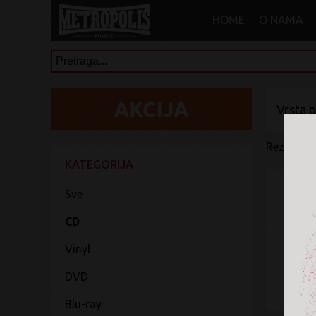
HOME
O NAMA
Vrsta 
Rezultati 
KATEGORIJA
Sve
CD
Vinyl
DVD
Blu-ray