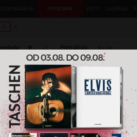
DISKOGRAFIJA
FOOD BAR
VESTI
GALERIJA
Pretraži po:
pregleda:
pretrage:
x
x
x
x
Punk
Post Punk
CD
Box Set
Nije pronađen nijedan
Box Set
artikal u žanru '
Pun