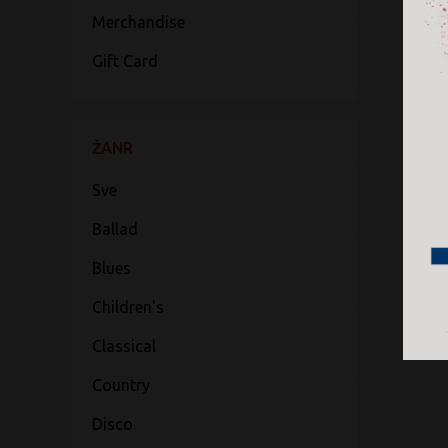
Merchandise
Gift Card
ŽANR
Sve
Ballad
Blues
Children's
Classical
Country
Disco