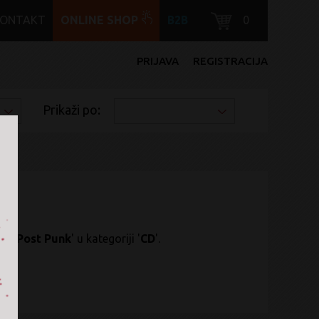
KONTAKT
ONLINE SHOP
B2B
0
PRIJAVA
REGISTRACIJA
Prikaži po:
k / Post Punk
' u kategoriji '
CD
'.