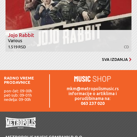
Jojo Rabbit
Various
1.519 RSD
CD
SVA IZDANJA
RADNO VREME
PRODAVNICE
mkm@metropolismusic.rs
pon-čet: 09-00h
informacije o artiklima i
pet-sub: 09-01h
porudžbinama na:
nedelja: 09-00h
063 237 020