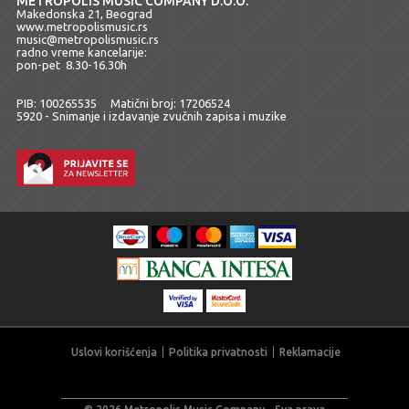
METROPOLIS MUSIC COMPANY D.O.O.
Makedonska 21, Beograd
www.metropolismusic.rs
music@metropolismusic.rs
radno vreme kancelarije:
pon-pet 8.30-16.30h
PIB: 100265535 Matični broj: 17206524
5920 - Snimanje i izdavanje zvučnih zapisa i muzike
Uslovi korišćenja
Politika privatnosti
Reklamacije