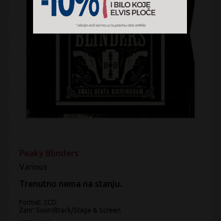
Peaky Blinders
Various
Trenutno nema na stanju.
Format: 2CD
Žanr:
Soundtrack/Stage & Screen