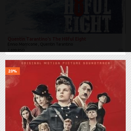
Quentin Tarantino's The H8ful Eight
Ennio Morricone , Quentin Tarantino
1.699 RSD
CD
20%