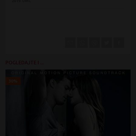
2019.
UMC
POGLEDAJTE I ...
30%