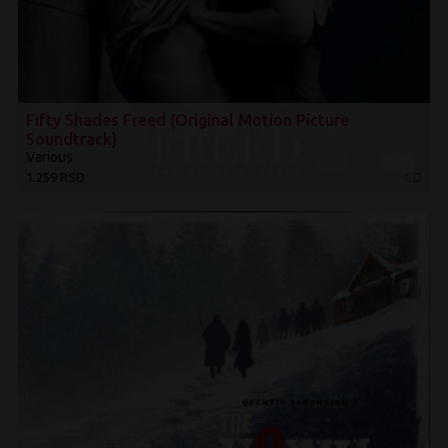
Fifty Shades Freed (Original Motion Picture
Soundtrack)
Various
1.259 RSD
CD