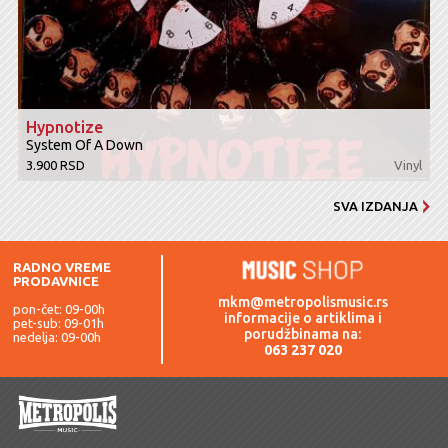
Hypnotize
System Of A Down
3.900 RSD
Vinyl
SVA IZDANJA
RADNO VREME
PRODAVNICE
mkm@metropolismusic.rs
pon-čet: 09-00h
informacije o artiklima i
pet-sub: 09-01h
porudžbinama na:
nedelja: 09-00h
063 237 020