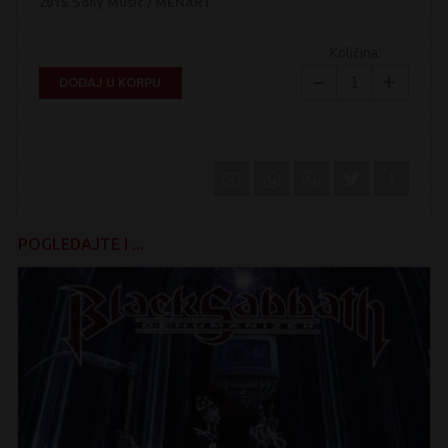
2015.
Sony Music / MENART
Količina:
−
+
DODAJ U KORPU
POGLEDAJTE I ...