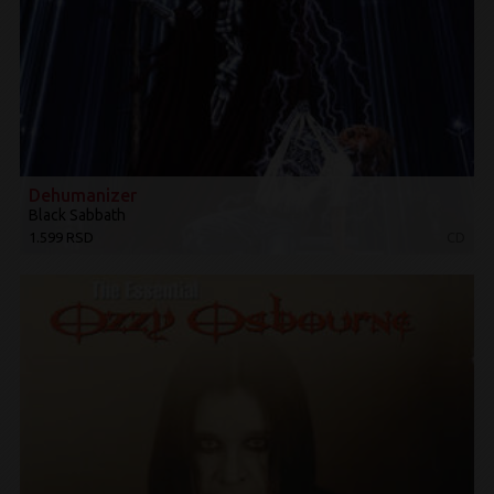
Dehumanizer
Black Sabbath
1.599 RSD
CD