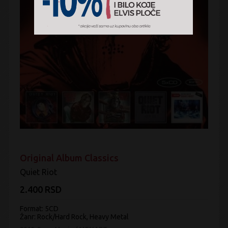
Original Album Classics
Quiet Riot
2.400 RSD
Format: 5CD
Žanr:
Rock/Hard Rock, Heavy Metal