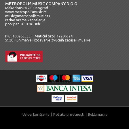
METROPOLIS MUSIC COMPANY D.O.O.
Makedonska 21, Beograd
www.metropolismusic.rs
music@metropolismusic.rs
radno vreme kancelarije:
pon-pet 8.30-16.30h
PIB: 100265535 Matični broj: 17206524
5920 - Snimanje i izdavanje zvučnih zapisa i muzike
Uslovi korišćenja
Politika privatnosti
Reklamacije