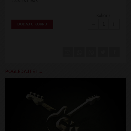
2025.
EST19XX
Količina:
−
+
DODAJ U KORPU
POGLEDAJTE I ...