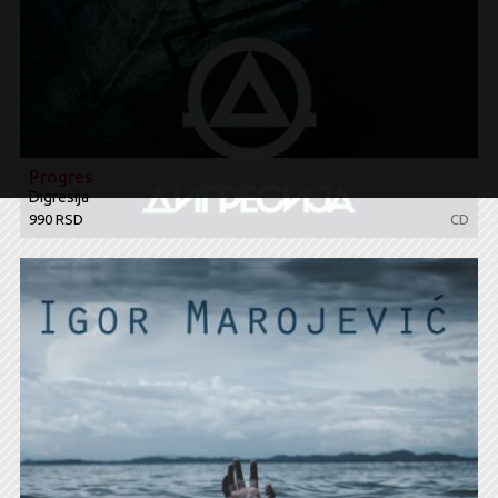
Progres
Digresija
990 RSD
CD