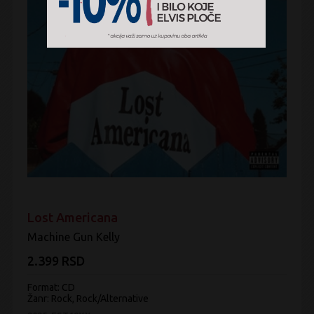
Lost Americana
Machine Gun Kelly
2.399 RSD
Format: CD
Žanr:
Rock, Rock/Alternative