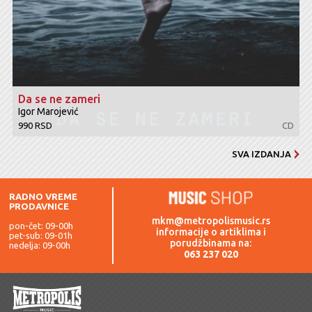
Da se ne zameri
Igor Marojević
990 RSD
CD
SVA IZDANJA
RADNO VREME
PRODAVNICE
mkm@metropolismusic.rs
pon-čet: 09-00h
informacije o artiklima i
pet-sub: 09-01h
porudžbinama na:
nedelja: 09-00h
063 237 020