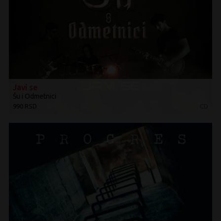
Javi se
Šu i Odmetnici
990 RSD
CD