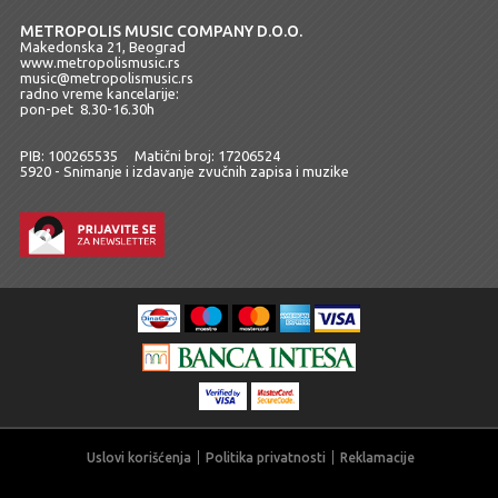
METROPOLIS MUSIC COMPANY D.O.O.
Makedonska 21, Beograd
www.metropolismusic.rs
music@metropolismusic.rs
radno vreme kancelarije:
pon-pet 8.30-16.30h
PIB: 100265535 Matični broj: 17206524
5920 - Snimanje i izdavanje zvučnih zapisa i muzike
Uslovi korišćenja
Politika privatnosti
Reklamacije