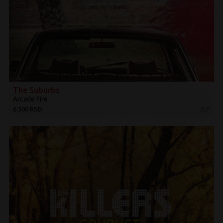
The Suburbs
Arcade Fire
6.300 RSD
2LP