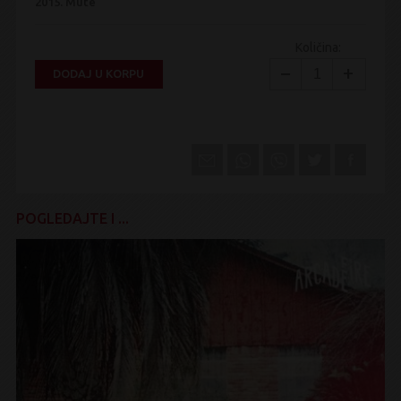
2015.
Mute
Količina:
−
+
DODAJ U KORPU
POGLEDAJTE I ...