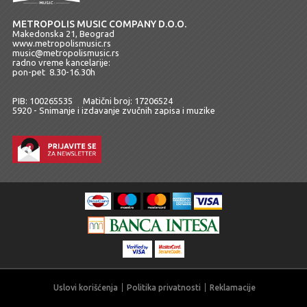
METROPOLIS MUSIC COMPANY D.O.O.
Makedonska 21, Beograd
www.metropolismusic.rs
music@metropolismusic.rs
radno vreme kancelarije:
pon-pet 8.30-16.30h
PIB: 100265535 Matični broj: 17206524
5920 - Snimanje i izdavanje zvučnih zapisa i muzike
Uslovi korišćenja
Politika privatnosti
Reklamacije