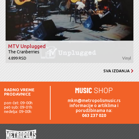
MTV Unplugged
The Cranberries
4.899 RSD
Vinyl
SVA IZDANJA
RADNO VREME
PRODAVNICE
mkm@metropolismusic.rs
pon-čet: 09-00h
informacije o artiklima i
pet-sub: 09-01h
porudžbinama na:
nedelja: 09-00h
063 237 020