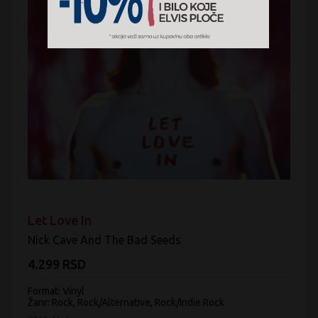
Let Love In
Nick Cave And The Bad Seeds
4.299 RSD
Format: Vinyl
Žanr:
Rock, Rock/Alternative, Rock/Indie Rock