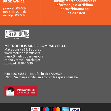
mkm@metropolismusic.rs
PRODAVNICE
informacije o artiklima i
pon-čet: 09-00h
porudžbinama na:
pet-sub: 09-01h
063 237 020
nedelja: 09-00h
METROPOLIS MUSIC COMPANY D.O.O.
Makedonska 21, Beograd
www.metropolismusic.rs
music@metropolismusic.rs
radno vreme kancelarije:
pon-pet 8.30-16.30h
PIB: 100265535 Matični broj: 17206524
5920 - Snimanje i izdavanje zvučnih zapisa i muzike