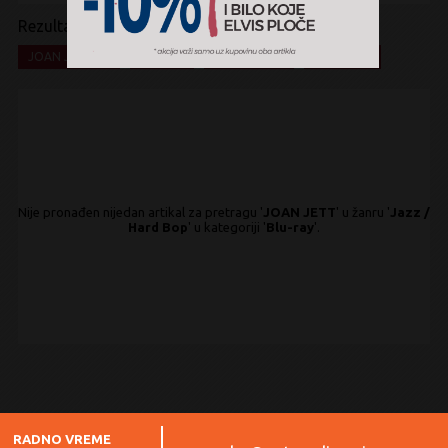
Rezultati pretrage:
x
x
x
x
JOAN JETT
Jazz
Hard Bop
Blu-ray
Nije pronađen nijedan artikal za pretragu '
JOAN JETT
' u žanru '
Jazz /
Hard Bop
' u kategoriji '
Blu-ray
'.
RADNO VREME