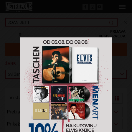
PRIJAVA
0
REGISTRACIJA
ŽANR
KATEGORIJA
Vrsta pregleda:
Pretraži po:
Prikaži po: