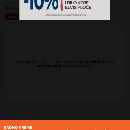
Rezultati pretrage:
x
x
x
adele 30
Instrumental
DVD
Nije pronađen nijedan artikal za pretragu '
adele 30
' u žanru
'
Instrumental
' u kategoriji '
DVD
'.
RADNO VREME