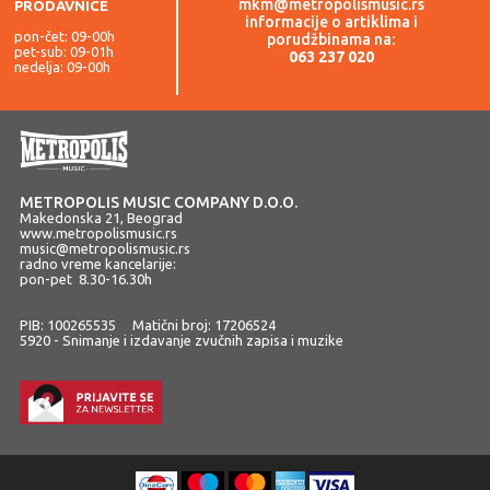
mkm@metropolismusic.rs
PRODAVNICE
informacije o artiklima i
pon-čet: 09-00h
porudžbinama na:
pet-sub: 09-01h
063 237 020
nedelja: 09-00h
METROPOLIS MUSIC COMPANY D.O.O.
Makedonska 21, Beograd
www.metropolismusic.rs
music@metropolismusic.rs
radno vreme kancelarije:
pon-pet 8.30-16.30h
PIB: 100265535 Matični broj: 17206524
5920 - Snimanje i izdavanje zvučnih zapisa i muzike