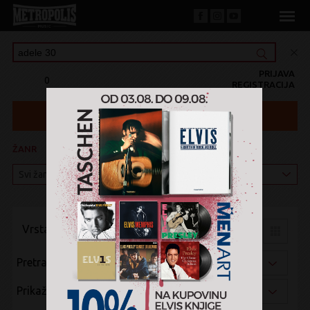
PRIJAVA
0
REGISTRACIJA
ŽANR
KATEGORIJA
Vrsta pregleda:
Pretraži po:
Prikaži po: