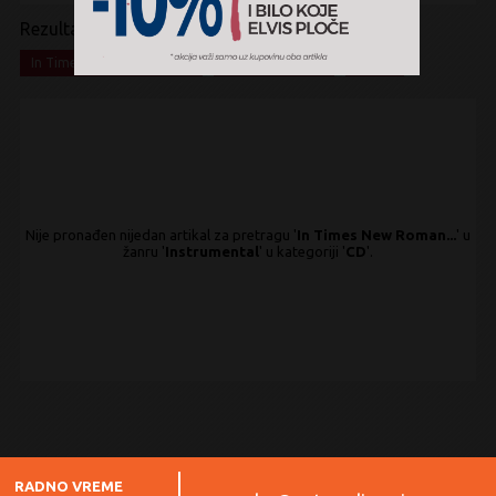
Rezultati pretrage:
x
x
x
In Times New Roman...
Instrumental
CD
Nije pronađen nijedan artikal za pretragu '
In Times New Roman...
' u
žanru '
Instrumental
' u kategoriji '
CD
'.
RADNO VREME