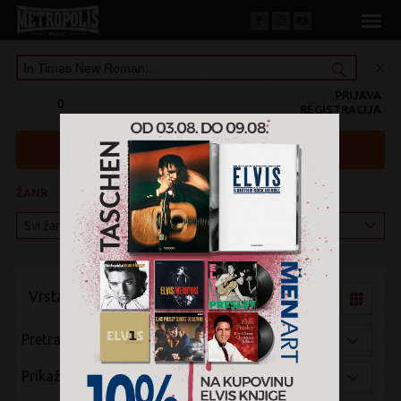
PRIJAVA
0
REGISTRACIJA
ŽANR
KATEGORIJA
Vrsta pregleda:
Pretraži po:
Prikaži po: