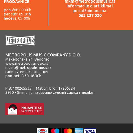
mkm@metropolismusic.rs
PRODAVNICE
informacije o artiklima i
pon-čet: 09-00h
porudžbinama na:
pet-sub: 09-01h
063 237 020
nedelja: 09-00h
METROPOLIS MUSIC COMPANY D.O.O.
Makedonska 21, Beograd
www.metropolismusic.rs
music@metropolismusic.rs
radno vreme kancelarije:
pon-pet 8.30-16.30h
PIB: 100265535 Matični broj: 17206524
5920 - Snimanje i izdavanje zvučnih zapisa i muzike