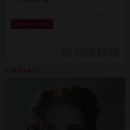
2026.
Republic Records
Količina:
−
+
DODAJ U KORPU
POGLEDAJTE I ...