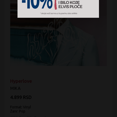
Hyperlove
MIKA
4.899 RSD
Format: Vinyl
Žanr:
Pop