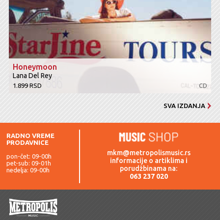
Honeymoon
Lana Del Rey
1.899 RSD
CD
SVA IZDANJA
RADNO VREME
PRODAVNICE
mkm@metropolismusic.rs
pon-čet: 09-00h
informacije o artiklima i
pet-sub: 09-01h
porudžbinama na:
nedelja: 09-00h
063 237 020