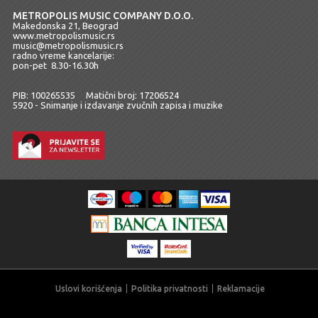
METROPOLIS MUSIC COMPANY D.O.O.
Makedonska 21, Beograd
www.metropolismusic.rs
music@metropolismusic.rs
radno vreme kancelarije:
pon-pet 8.30-16.30h
PIB: 100265535 Matični broj: 17206524
5920 - Snimanje i izdavanje zvučnih zapisa i muzike
Uslovi korišćenja
Politika privatnosti
Reklamacije