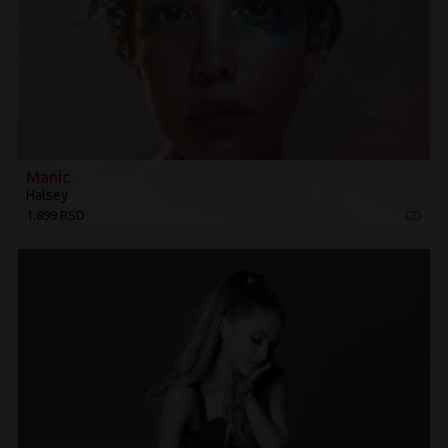
Manic
Halsey
1.899 RSD
CD