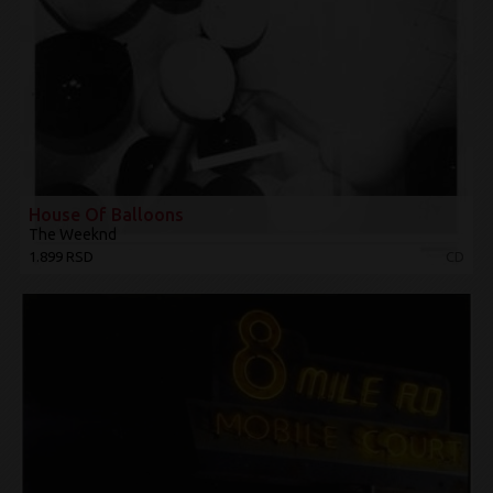
House Of Balloons
The Weeknd
1.899 RSD
CD