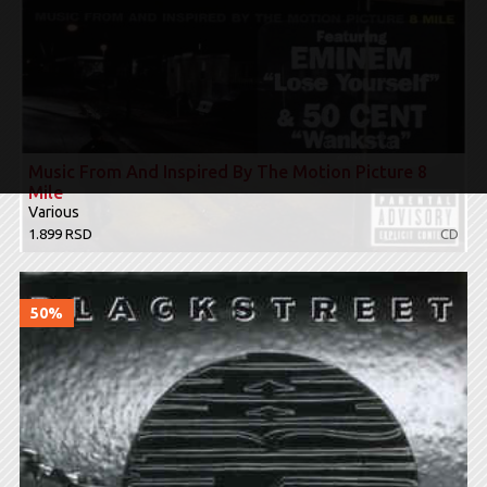
Music From And Inspired By The Motion Picture 8
Mile
Various
1.899 RSD
CD
50%