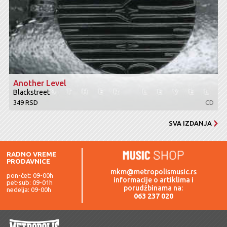
Another Level
Blackstreet
349 RSD
CD
SVA IZDANJA
RADNO VREME
PRODAVNICE
mkm@metropolismusic.rs
pon-čet: 09-00h
informacije o artiklima i
pet-sub: 09-01h
porudžbinama na:
nedelja: 09-00h
063 237 020