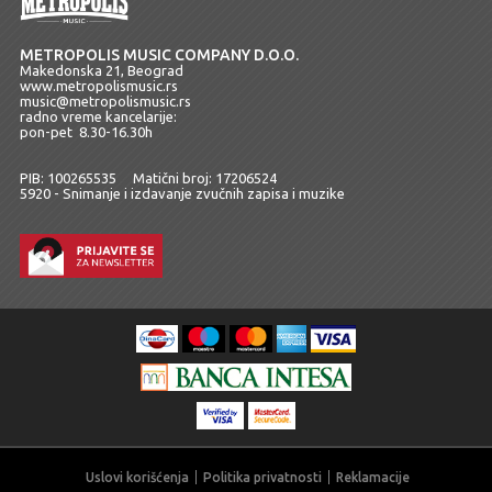
METROPOLIS MUSIC COMPANY D.O.O.
Makedonska 21, Beograd
www.metropolismusic.rs
music@metropolismusic.rs
radno vreme kancelarije:
pon-pet 8.30-16.30h
PIB: 100265535 Matični broj: 17206524
5920 - Snimanje i izdavanje zvučnih zapisa i muzike
Uslovi korišćenja
Politika privatnosti
Reklamacije