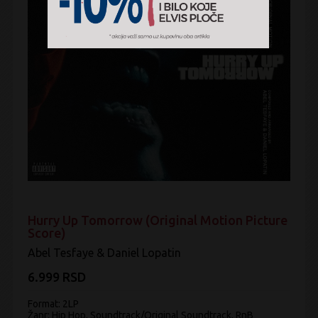
Hurry Up Tomorrow (Original Motion Picture
Score)
Abel Tesfaye & Daniel Lopatin
6.999 RSD
Format: 2LP
Žanr:
Hip Hop, Soundtrack/Original Soundtrack, RnB