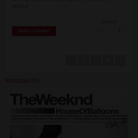
2025.
XO
Količina:
−
+
DODAJ U KORPU
POGLEDAJTE I ...