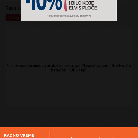
Rezultati pretrage:
x
x
x
Naxos
Hip Hop
Blu-ray
Nije pronađen nijedan artikal za pretragu '
Naxos
' u žanru '
Hip Hop
' u
kategoriji '
Blu-ray
'.
RADNO VREME