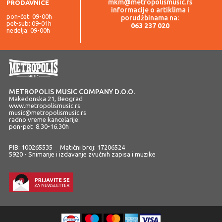
mkm@metropolismusic.rs
PRODAVNICE
informacije o artiklima i
pon-čet: 09-00h
porudžbinama na:
pet-sub: 09-01h
063 237 020
nedelja: 09-00h
METROPOLIS MUSIC COMPANY D.O.O.
Makedonska 21, Beograd
www.metropolismusic.rs
music@metropolismusic.rs
radno vreme kancelarije:
pon-pet 8.30-16.30h
PIB: 100265535 Matični broj: 17206524
5920 - Snimanje i izdavanje zvučnih zapisa i muzike