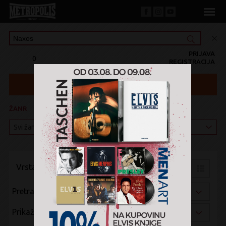
PRIJAVA
0
REGISTRACIJA
ŽANR
KATEGORIJA
Vrsta pregleda:
Pretraži po:
Prikaži po: