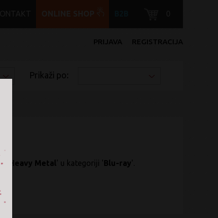
KONTAKT
ONLINE SHOP
B2B
0
PRIJAVA
REGISTRACIJA
Prikaži po:
u '
Heavy Metal
' u kategoriji '
Blu-ray
'.