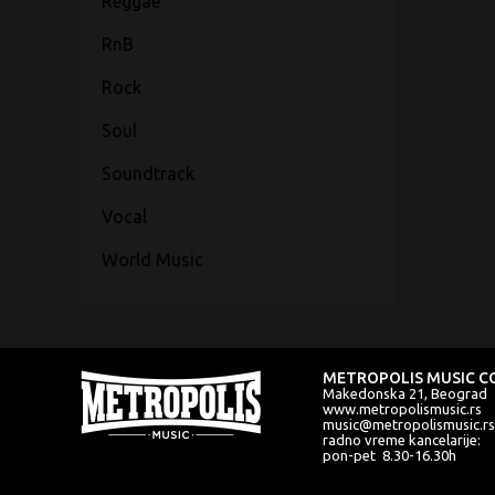
Reggae
RnB
Rock
Soul
Soundtrack
Vocal
World Music
METROPOLIS MUSIC CO
Makedonska 21, Beograd
www.metropolismusic.rs
music@metropolismusic.rs
radno vreme kancelarije:
pon-pet 8.30-16.30h