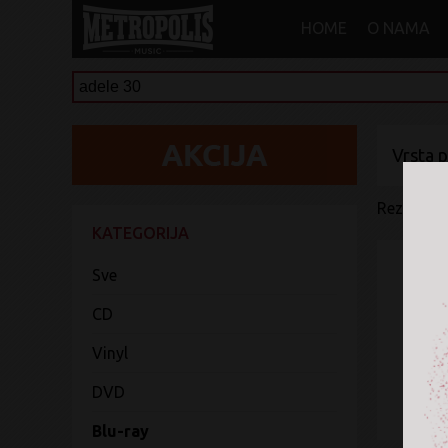
HOME
O NAMA
Vrsta 
Rezultati 
KATEGORIJA
Sve
CD
Vinyl
DVD
Blu-ray