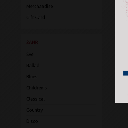
Merchandise
Gift Card
ŽANR
Sve
Ballad
Blues
Children's
Classical
Country
Disco