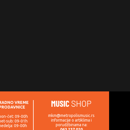
RADNO VREME
PRODAVNICE
mkm@metropolismusic.rs
pon-čet: 09-00h
informacije o artiklima i
pet-sub: 09-01h
porudžbinama na:
nedelja: 09-00h
063 237 020