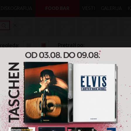
DISKOGRAFIJA
FOOD BAR
VESTI
GALERIJA
Pretraži po:
pregleda:
pretrage:
x
x
x
adele 30
Heavy Metal
Blu-ray
Nije pronađen nijedan artikal za pretragu '
adele 30
' u žanr