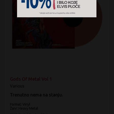
Gods Of Metal Vol 1
Various
Trenutno nema na stanju.
Format: Vinyl
Žanr:
Heavy Metal