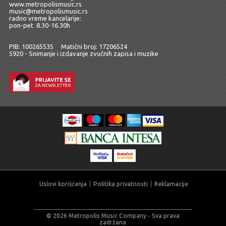
www.metropolismusic.rs
music@metropolismusic.rs
radno vreme kancelarije:
pon-pet 8.30-16.30h
PIB: 100265535 Matični broj: 17206524
5920 - Snimanje i izdavanje zvučnih zapisa i muzike
Uslovi korišćenja
Politika privatnosti
Reklamacije
© 2026 Metropolis Music Company - Sva prava
zadržana