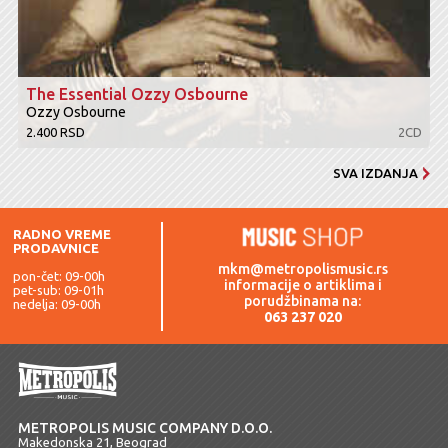
The Essential Ozzy Osbourne
Ozzy Osbourne
2.400 RSD
2CD
SVA IZDANJA
RADNO VREME
PRODAVNICE
mkm@metropolismusic.rs
pon-čet: 09-00h
informacije o artiklima i
pet-sub: 09-01h
porudžbinama na:
nedelja: 09-00h
063 237 020
METROPOLIS MUSIC COMPANY D.O.O.
Makedonska 21, Beograd