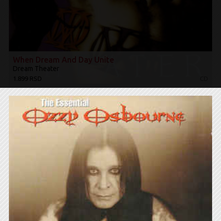
When Dream And Day Unite
Dream Theater
1.899 RSD
CD