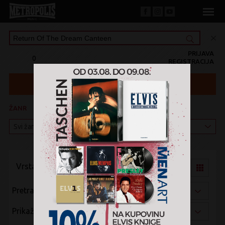
PRIJAVA
0
REGISTRACIJA
ŽANR
KATEGORIJA
Vrsta pregleda:
Pretraži po:
Prikaži po: