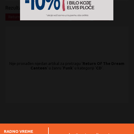
Rezultati pretrage:
x
x
x
Return Of The Dream Canteen
Funk
CD
Nije pronađen nijedan artikal za pretragu '
Return Of The Dream
Canteen
' u žanru '
Funk
' u kategoriji '
CD
'.
RADNO VREME