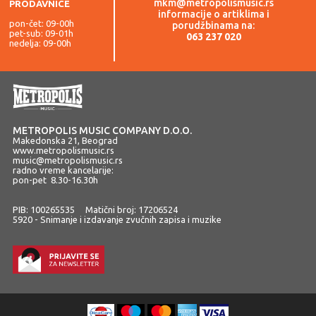
mkm@metropolismusic.rs
PRODAVNICE
informacije o artiklima i
pon-čet: 09-00h
porudžbinama na:
pet-sub: 09-01h
063 237 020
nedelja: 09-00h
METROPOLIS MUSIC COMPANY D.O.O.
Makedonska 21, Beograd
www.metropolismusic.rs
music@metropolismusic.rs
radno vreme kancelarije:
pon-pet 8.30-16.30h
PIB: 100265535 Matični broj: 17206524
5920 - Snimanje i izdavanje zvučnih zapisa i muzike