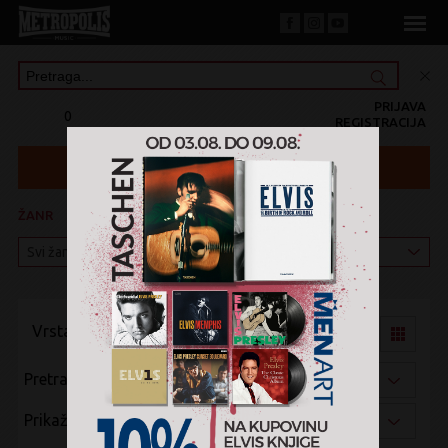
PRIJAVA
0
REGISTRACIJA
ŽANR
KATEGORIJA
Vrsta pregleda:
Pretraži po:
Prikaži po: