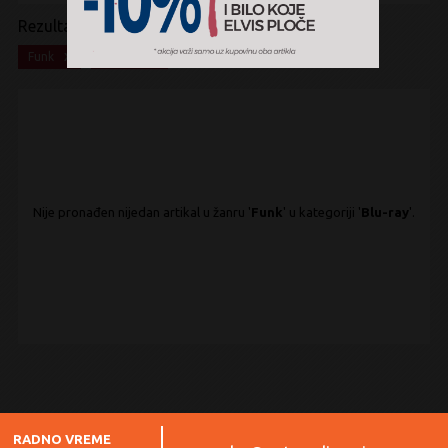
Rezultati pretrage:
x
x
Funk
Blu-ray
Nije pronađen nijedan artikal u žanru '
Funk
' u kategoriji '
Blu-ray
'.
RADNO VREME