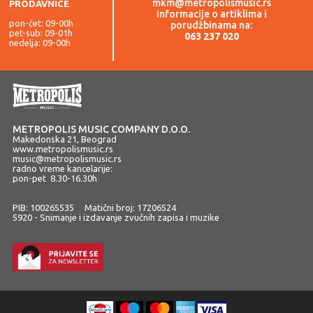
mkm@metropolismusic.rs
PRODAVNICE
informacije o artiklima i
pon-čet: 09-00h
porudžbinama na:
pet-sub: 09-01h
063 237 020
nedelja: 09-00h
METROPOLIS MUSIC COMPANY D.O.O.
Makedonska 21, Beograd
www.metropolismusic.rs
music@metropolismusic.rs
radno vreme kancelarije:
pon-pet 8.30-16.30h
PIB: 100265535 Matični broj: 17206524
5920 - Snimanje i izdavanje zvučnih zapisa i muzike