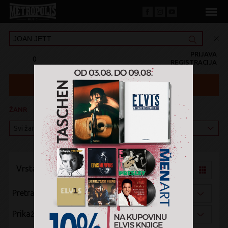
PRIJAVA
0
REGISTRACIJA
ŽANR
KATEGORIJA
Vrsta pregleda:
Pretraži po:
Prikaži po: