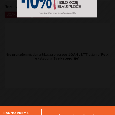
Rezultati pretrage:
x
x
JOAN JETT
Folk
Nije pronađen nijedan artikal za pretragu '
JOAN JETT
' u žanru '
Folk
'
u kategoriji '
Sve kategorije
'.
RADNO VREME