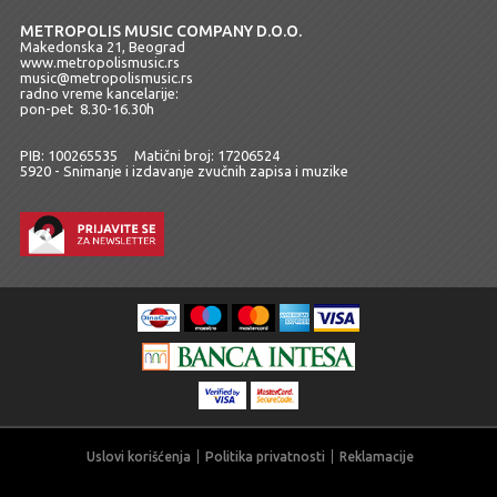
METROPOLIS MUSIC COMPANY D.O.O.
Makedonska 21, Beograd
www.metropolismusic.rs
music@metropolismusic.rs
radno vreme kancelarije:
pon-pet 8.30-16.30h
PIB: 100265535 Matični broj: 17206524
5920 - Snimanje i izdavanje zvučnih zapisa i muzike
Uslovi korišćenja
Politika privatnosti
Reklamacije