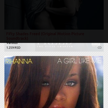
Fifty Shades Freed (Original Motion Picture
Soundtrack)
Various
1.259 RSD
CD