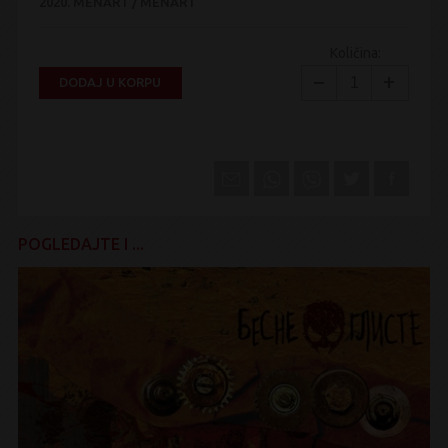
2020.
MENART / MENART
Količina:
−
+
DODAJ U KORPU
POGLEDAJTE I ...