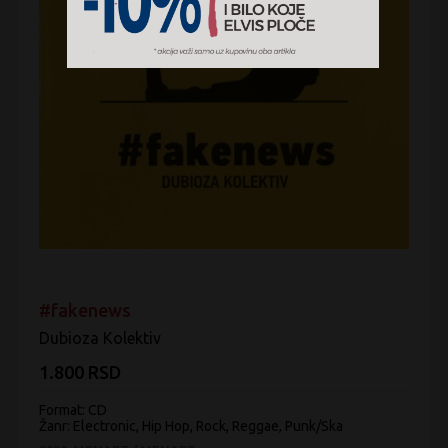
#fakenews
Dubioza Kolektiv
1.800 RSD
Format: CD
Žanr:
Electronic, Hip Hop, Rock, Reggae, Punk/Ska