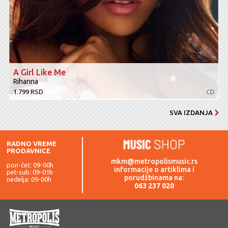
A Girl Like Me
Rihanna
1.799 RSD
CD
SVA IZDANJA
RADNO VREME
PRODAVNICE
mkm@metropolismusic.rs
pon-čet: 09-00h
informacije o artiklima i
pet-sub: 09-01h
porudžbinama na:
nedelja: 09-00h
063 237 020