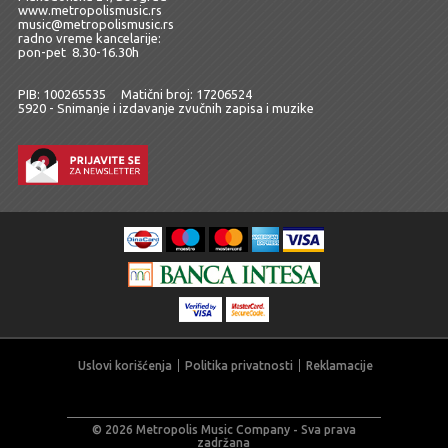
www.metropolismusic.rs
music@metropolismusic.rs
radno vreme kancelarije:
pon-pet 8.30-16.30h
PIB: 100265535 Matični broj: 17206524
5920 - Snimanje i izdavanje zvučnih zapisa i muzike
Uslovi korišćenja
Politika privatnosti
Reklamacije
© 2026 Metropolis Music Company - Sva prava
zadržana