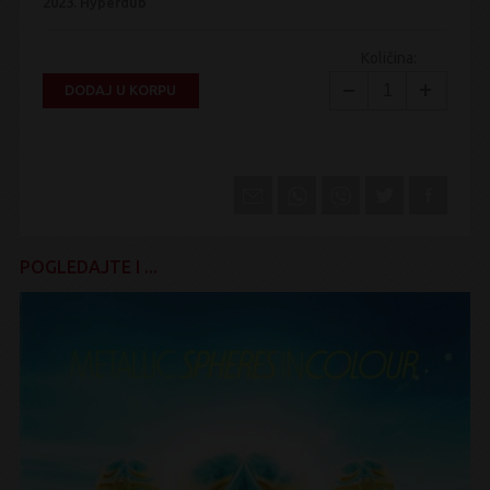
2023.
Hyperdub
Količina:
−
+
DODAJ U KORPU
POGLEDAJTE I ...