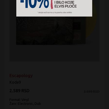
Escapology
Kode9
2.589 RSD
3.699 RSD
Format: Vinyl
Žanr:
Electronic, Dub