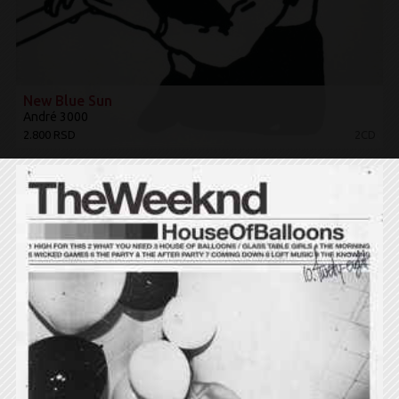
New Blue Sun
André 3000
2.800 RSD
2CD