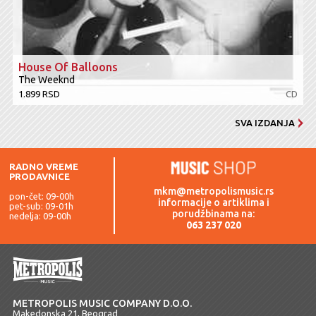
House Of Balloons
The Weeknd
1.899 RSD
CD
SVA IZDANJA
RADNO VREME
PRODAVNICE
mkm@metropolismusic.rs
pon-čet: 09-00h
informacije o artiklima i
pet-sub: 09-01h
porudžbinama na:
nedelja: 09-00h
063 237 020
METROPOLIS MUSIC COMPANY D.O.O.
Makedonska 21, Beograd