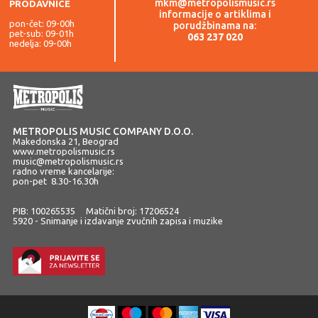
mkm@metropolismusic.rs
PRODAVNICE
informacije o artiklima i
pon-čet: 09-00h
porudžbinama na:
pet-sub: 09-01h
063 237 020
nedelja: 09-00h
METROPOLIS MUSIC COMPANY D.O.O.
Makedonska 21, Beograd
www.metropolismusic.rs
music@metropolismusic.rs
radno vreme kancelarije:
pon-pet 8.30-16.30h
PIB: 100265535 Matični broj: 17206524
5920 - Snimanje i izdavanje zvučnih zapisa i muzike