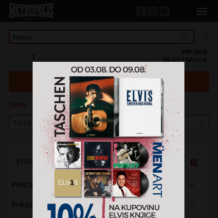
PRIJAVA
0
REGISTRACIJA
ŽANR
KATEGORIJA
Vrsta pregleda:
Pretraži po:
Prikaži po: