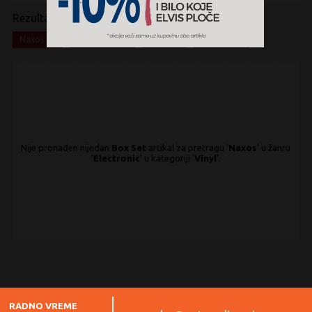
Rezultati pretrage:
x
x
x
x
Naxos
Electronic
Vinyl
Box Set
Nije pronađen nijedan
Box Set
artikal za pretragu '
Naxos
' u žanru
'
Electronic
' u kategoriji '
Vinyl
'.
RADNO VREME