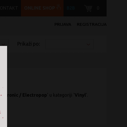
KONTAKT
ONLINE SHOP
B2B
0
PRIJAVA
REGISTRACIJA
Prikaži po:
lectronic / Electropop
' u kategoriji '
Vinyl
'.