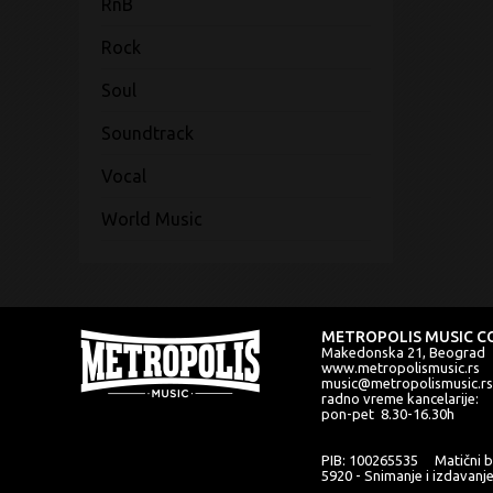
RnB
Rock
Soul
Soundtrack
Vocal
World Music
METROPOLIS MUSIC CO
Makedonska 21, Beograd
www.metropolismusic.rs
music@metropolismusic.rs
radno vreme kancelarije:
pon-pet 8.30-16.30h
PIB: 100265535 Matični b
5920 - Snimanje i izdavanj