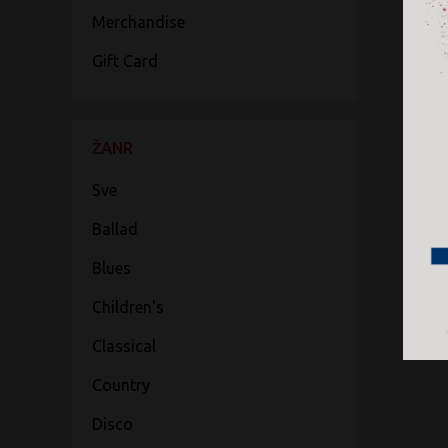
Merchandise
Gift Card
ŽANR
Sve
Ballad
Blues
Children's
Classical
Country
Disco