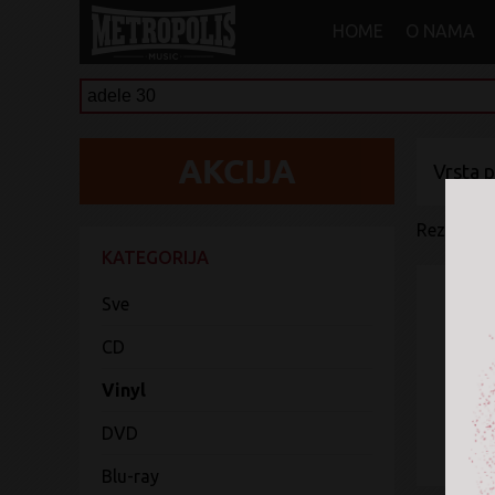
HOME
O NAMA
Vrsta 
Rezultati 
KATEGORIJA
Sve
CD
Vinyl
DVD
Blu-ray