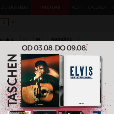
DISKOGRAFIJA
FOOD BAR
VESTI
GALERIJA
Pretraži po:
pregleda:
pretrage:
x
x
x
x
adele 30
Electronic
Electropop
Vinyl
Nije pronađen nijedan artikal za pretragu '
adele 30
' u žanru '
E