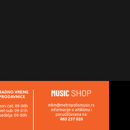
RADNO VREME
PRODAVNICE
mkm@metropolismusic.rs
pon-čet: 09-00h
informacije o artiklima i
pet-sub: 09-01h
porudžbinama na:
nedelja: 09-00h
063 237 020