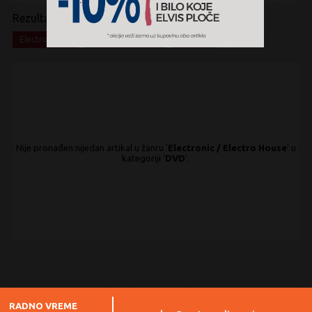
Rezultati pretrage:
x
x
x
Electronic
Electro House
DVD
Nije pronađen nijedan artikal u žanru '
Electronic / Electro House
' u
kategoriji '
DVD
'.
RADNO VREME