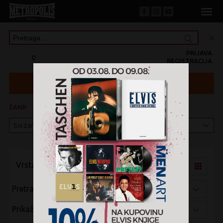
PRIJAVA
0
REGISTRACIJA
ŽANR
KATEGORIJA
Vrsta pregleda:
Pretraži po:
Prikaži po: