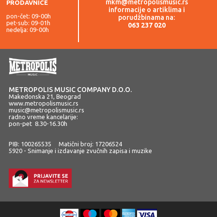
mkm@metropolismusic.rs
PRODAVNICE
informacije o artiklima i
pon-čet: 09-00h
porudžbinama na:
pet-sub: 09-01h
063 237 020
nedelja: 09-00h
METROPOLIS MUSIC COMPANY D.O.O.
Makedonska 21, Beograd
www.metropolismusic.rs
music@metropolismusic.rs
radno vreme kancelarije:
pon-pet 8.30-16.30h
PIB: 100265535 Matični broj: 17206524
5920 - Snimanje i izdavanje zvučnih zapisa i muzike