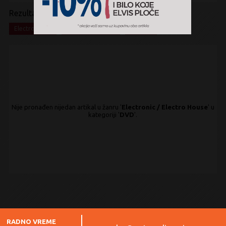
Rezultati pretrage:
x
x
x
Electronic
Electro House
DVD
Nije pronađen nijedan artikal u žanru '
Electronic / Electro House
' u
kategoriji '
DVD
'.
RADNO VREME