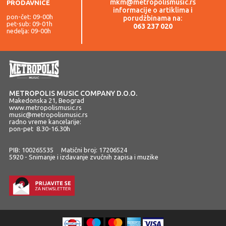
mkm@metropolismusic.rs
PRODAVNICE
informacije o artiklima i
pon-čet: 09-00h
porudžbinama na:
pet-sub: 09-01h
063 237 020
nedelja: 09-00h
METROPOLIS MUSIC COMPANY D.O.O.
Makedonska 21, Beograd
www.metropolismusic.rs
music@metropolismusic.rs
radno vreme kancelarije:
pon-pet 8.30-16.30h
PIB: 100265535 Matični broj: 17206524
5920 - Snimanje i izdavanje zvučnih zapisa i muzike