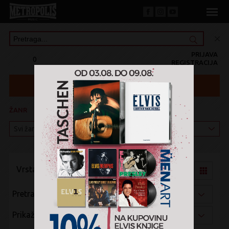
PRIJAVA
0
REGISTRACIJA
ŽANR
KATEGORIJA
Vrsta pregleda:
Pretraži po:
Prikaži po: