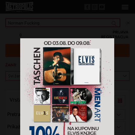
PRIJAVA
0
REGISTRACIJA
ŽANR
KATEGORIJA
Vrsta pregleda:
Pretraži po:
Prikaži po: