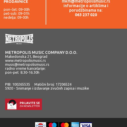
mkm@metropolismusic.rs
PRODAVNICE
informacije o artiklima i
pon-čet: 09-00h
porudžbinama na:
pet-sub: 09-01h
063 237 020
nedelja: 09-00h
METROPOLIS MUSIC COMPANY D.O.O.
Makedonska 21, Beograd
www.metropolismusic.rs
music@metropolismusic.rs
radno vreme kancelarije:
pon-pet 8.30-16.30h
PIB: 100265535 Matični broj: 17206524
5920 - Snimanje i izdavanje zvučnih zapisa i muzike