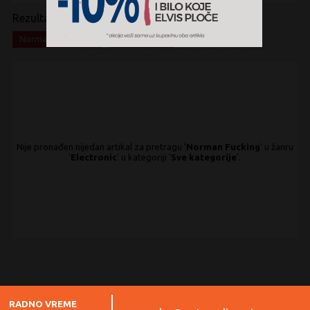
Rezultati pretrage:
x
x
Norman Fucking
Electronic
Nije pronađen nijedan artikal za pretragu '
Norman Fucking
' u žanru
'
Electronic
' u kategoriji '
Sve kategorije
'.
RADNO VREME