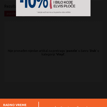
Rezultati pretrage:
x
x
x
puzzle
Dub
Vinyl
Nije pronađen nijedan artikal za pretragu '
puzzle
' u žanru '
Dub
' u
kategoriji '
Vinyl
'.
RADNO VREME