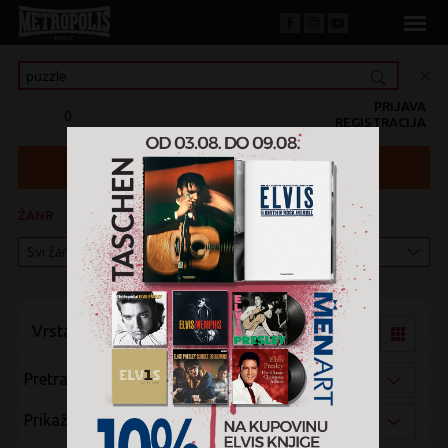
PRIJAVA
0
REGISTRACIJA
ŽANR
KATEGORIJA
Vrsta pregleda:
Pretraži po:
Prikaži po: