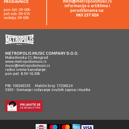
mkm@metropolismusic.rs
PRODAVNICE
informacije o artiklima i
pon-čet: 09-00h
porudžbinama na:
pet-sub: 09-01h
063 237 020
nedelja: 09-00h
METROPOLIS MUSIC COMPANY D.O.O.
Makedonska 21, Beograd
www.metropolismusic.rs
music@metropolismusic.rs
radno vreme kancelarije:
pon-pet 8.30-16.30h
PIB: 100265535 Matični broj: 17206524
5920 - Snimanje i izdavanje zvučnih zapisa i muzike