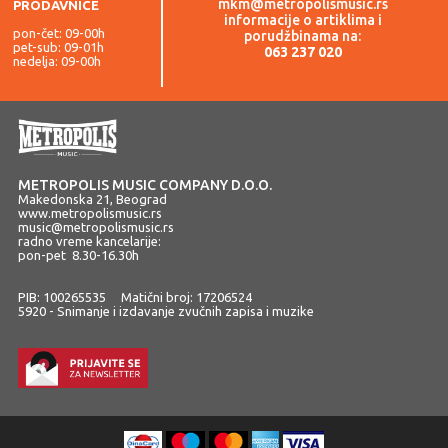
mkm@metropolismusic.rs
PRODAVNICE
informacije o artiklima i
pon-čet: 09-00h
porudžbinama na:
pet-sub: 09-01h
063 237 020
nedelja: 09-00h
METROPOLIS MUSIC COMPANY D.O.O.
Makedonska 21, Beograd
www.metropolismusic.rs
music@metropolismusic.rs
radno vreme kancelarije:
pon-pet 8.30-16.30h
PIB: 100265535 Matični broj: 17206524
5920 - Snimanje i izdavanje zvučnih zapisa i muzike