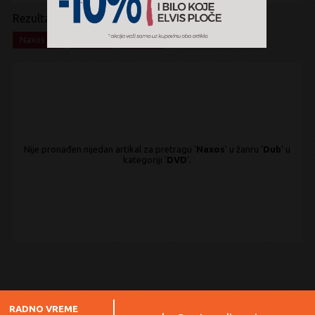
Rezultati pretrage:
x
x
x
Naxos
Dub
DVD
Nije pronađen nijedan artikal za pretragu '
Naxos
' u žanru '
Dub
' u
kategoriji '
DVD
'.
RADNO VREME