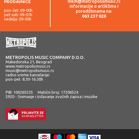
mkm@metropolismusic.rs
PRODAVNICE
informacije o artiklima i
pon-čet: 09-00h
porudžbinama na:
pet-sub: 09-01h
063 237 020
nedelja: 09-00h
METROPOLIS MUSIC COMPANY D.O.O.
Makedonska 21, Beograd
www.metropolismusic.rs
music@metropolismusic.rs
radno vreme kancelarije:
pon-pet 8.30-16.30h
PIB: 100265535 Matični broj: 17206524
5920 - Snimanje i izdavanje zvučnih zapisa i muzike