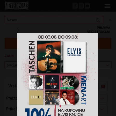
PRIJAVA
0
REGISTRACIJA
ŽANR
KATEGORIJA
Vrsta pregleda:
Pretraži po:
Prikaži po: