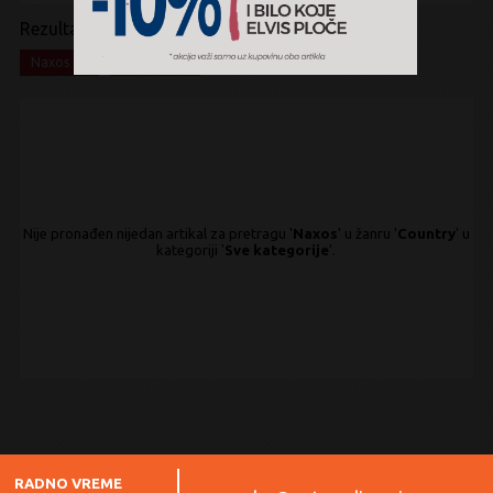
Rezultati pretrage:
x
x
Naxos
Country
Nije pronađen nijedan artikal za pretragu '
Naxos
' u žanru '
Country
' u
kategoriji '
Sve kategorije
'.
RADNO VREME