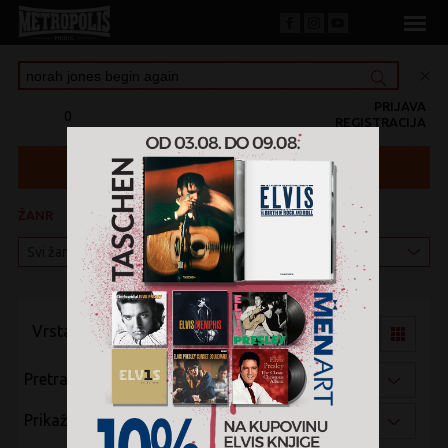
PRIJAVA
0
REGISTRACIJA
ŽANR
KATEGORIJA
Vrsta pregleda:
Pretraži po:
Prikaži po: