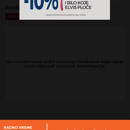
Rezultati pretrage:
x
x
norah jones begin again
Classical
Nije pronađen nijedan artikal za pretragu '
norah jones begin again
'
u žanru '
Classical
' u kategoriji '
Sve kategorije
'.
RADNO VREME