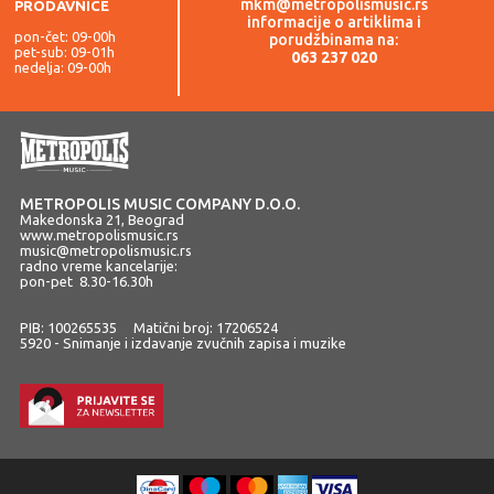
mkm@metropolismusic.rs
PRODAVNICE
informacije o artiklima i
pon-čet: 09-00h
porudžbinama na:
pet-sub: 09-01h
063 237 020
nedelja: 09-00h
METROPOLIS MUSIC COMPANY D.O.O.
Makedonska 21, Beograd
www.metropolismusic.rs
music@metropolismusic.rs
radno vreme kancelarije:
pon-pet 8.30-16.30h
PIB: 100265535 Matični broj: 17206524
5920 - Snimanje i izdavanje zvučnih zapisa i muzike