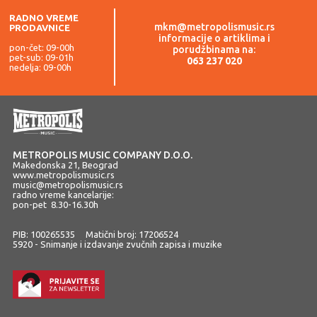
RADNO VREME
mkm@metropolismusic.rs
PRODAVNICE
informacije o artiklima i
pon-čet: 09-00h
porudžbinama na:
pet-sub: 09-01h
063 237 020
nedelja: 09-00h
METROPOLIS MUSIC COMPANY D.O.O.
Makedonska 21, Beograd
www.metropolismusic.rs
music@metropolismusic.rs
radno vreme kancelarije:
pon-pet 8.30-16.30h
PIB: 100265535 Matični broj: 17206524
5920 - Snimanje i izdavanje zvučnih zapisa i muzike