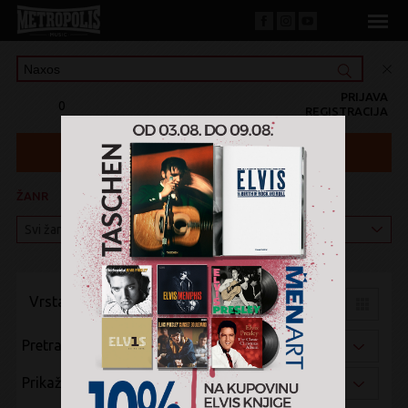
PRIJAVA
0
REGISTRACIJA
ŽANR
KATEGORIJA
Vrsta pregleda:
Pretraži po:
Prikaži po: