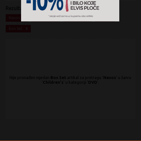
Rezultati pretrage:
x
x
x
x
Naxos
Children's
Children's
DVD
x
Box Set
Nije pronađen nijedan
Box Set
artikal za pretragu '
Naxos
' u žanru
'
Children's
' u kategoriji '
DVD
'.