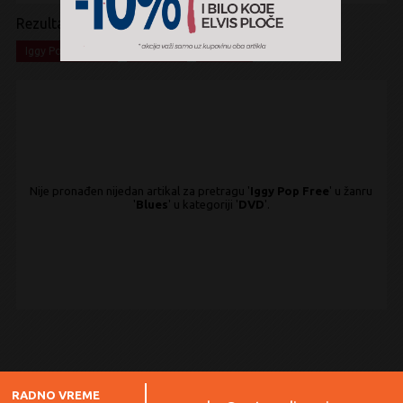
Rezultati pretrage:
x
x
x
Iggy Pop Free
Blues
DVD
Nije pronađen nijedan artikal za pretragu '
Iggy Pop Free
' u žanru
'
Blues
' u kategoriji '
DVD
'.
RADNO VREME