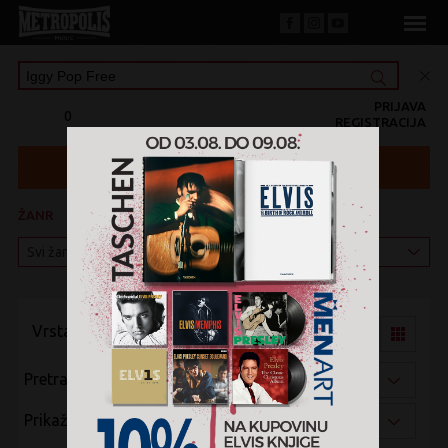
PRIJAVA
0
REGISTRACIJA
ŽANR
KATEGORIJA
Vrsta pregleda:
Pretraži po:
Prikaži po: