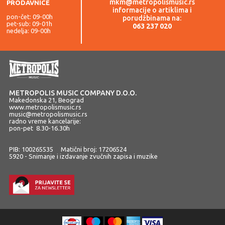
mkm@metropolismusic.rs
PRODAVNICE
informacije o artiklima i
pon-čet: 09-00h
porudžbinama na:
pet-sub: 09-01h
063 237 020
nedelja: 09-00h
METROPOLIS MUSIC COMPANY D.O.O.
Makedonska 21, Beograd
www.metropolismusic.rs
music@metropolismusic.rs
radno vreme kancelarije:
pon-pet 8.30-16.30h
PIB: 100265535 Matični broj: 17206524
5920 - Snimanje i izdavanje zvučnih zapisa i muzike