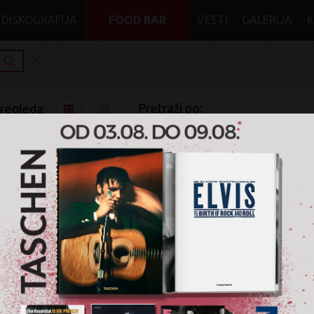
DISKOGRAFIJA
FOOD BAR
VESTI
GALERIJA
Pretraži po:
pregleda:
pretrage:
x
x
x
Norman Fucking
Ballad
Vinyl
Nije pronađen nijedan artikal za pretragu '
Norman Fucki