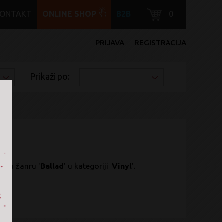
KONTAKT
ONLINE SHOP
B2B
0
PRIJAVA
REGISTRACIJA
Prikaži po:
ng
' u žanru '
Ballad
' u kategoriji '
Vinyl
'.