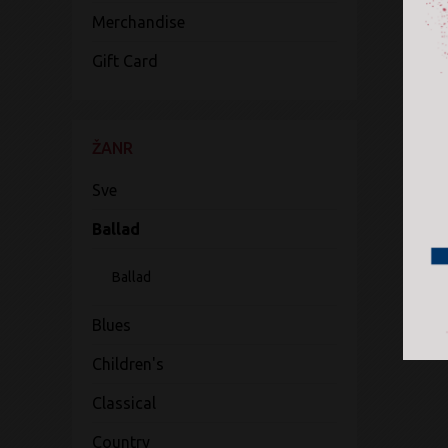
Merchandise
Gift Card
ŽANR
Sve
Ballad
Ballad
Blues
Children's
Classical
Country