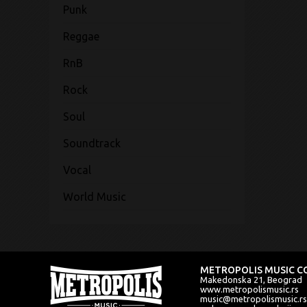
Punk
Reggae
RnB
Rock
Soul
Soundtrack
Vocal
World Music
METROPOLIS MUSIC CO
Makedonska 21, Beograd
www.metropolismusic.rs
music@metropolismusic.rs