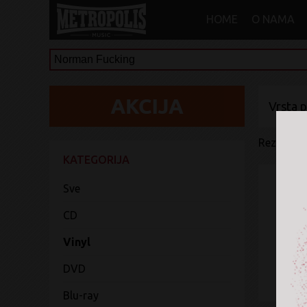
HOME
O NAMA
Vrsta 
Rezultati 
KATEGORIJA
Sve
CD
Vinyl
DVD
Blu-ray