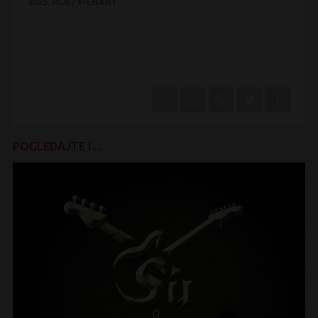
2025.
RCA / MENART
POGLEDAJTE I ...