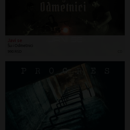
Javi se
Šu i Odmetnici
990 RSD
CD