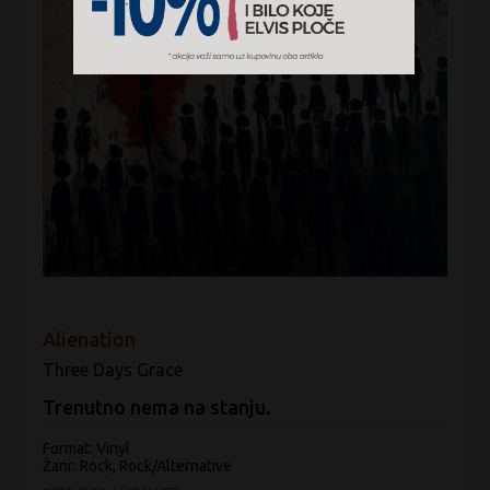
Alienation
Three Days Grace
Trenutno nema na stanju.
Format: Vinyl
Žanr:
Rock, Rock/Alternative