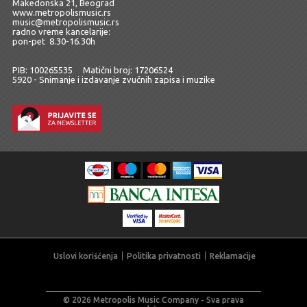
Makedonska 21, Beograd
www.metropolismusic.rs
music@metropolismusic.rs
radno vreme kancelarije:
pon-pet 8.30-16.30h
PIB: 100265535 Matični broj: 17206524
5920 - Snimanje i izdavanje zvučnih zapisa i muzike
Uslovi korišćenja
Politika privatnosti
Reklamacije
© 2026 Metropolis Music Company - Sva prava