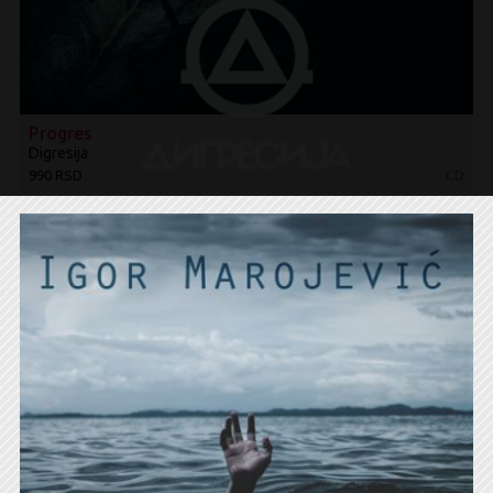
Progres
Digresija
990 RSD
CD