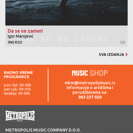
Da se ne zameri
Igor Marojević
990 RSD
CD
SVA IZDANJA
RADNO VREME
PRODAVNICE
mkm@metropolismusic.rs
pon-čet: 09-00h
informacije o artiklima i
pet-sub: 09-01h
porudžbinama na:
nedelja: 09-00h
063 237 020
METROPOLIS MUSIC COMPANY D.O.O.