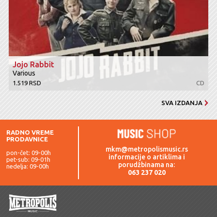
Jojo Rabbit
Various
1.519 RSD
CD
SVA IZDANJA
RADNO VREME
PRODAVNICE
mkm@metropolismusic.rs
pon-čet: 09-00h
informacije o artiklima i
pet-sub: 09-01h
porudžbinama na:
nedelja: 09-00h
063 237 020