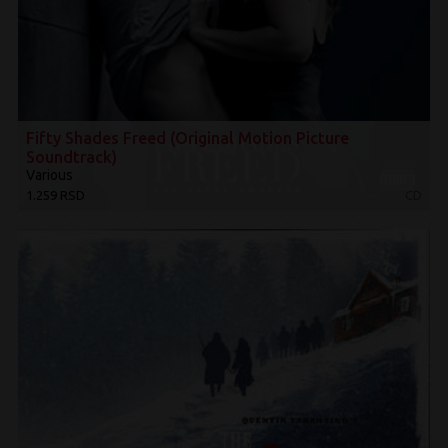
Fifty Shades Freed (Original Motion Picture
Soundtrack)
Various
1.259 RSD
CD