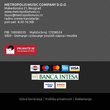
METROPOLIS MUSIC COMPANY D.O.O.
Makedonska 21, Beograd
www.metropolismusic.rs
music@metropolismusic.rs
radno vreme kancelarije:
pon-pet 8.30-16.30h
PIB: 100265535 Matični broj: 17206524
5920 - Snimanje i izdavanje zvučnih zapisa i muzike
Uslovi korišćenja
Politika privatnosti
Reklamacije