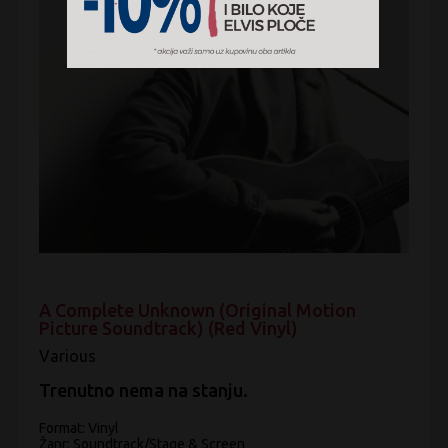
A Complete Unknown (Original Motion
Picture Soundtrack) (Red Vinyl)
Various
Trenutno nema na stanju.
Format: Vinyl
Žanr:
Soundtrack/Stage & Screen