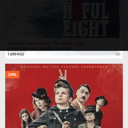
Quentin Tarantino's The H8ful Eight
Ennio Morricone , Quentin Tarantino
1.699 RSD
CD
20%