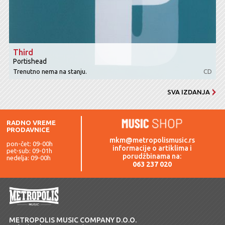
Third
Portishead
Trenutno nema na stanju.
CD
SVA IZDANJA
RADNO VREME
PRODAVNICE
mkm@metropolismusic.rs
pon-čet: 09-00h
informacije o artiklima i
pet-sub: 09-01h
porudžbinama na:
nedelja: 09-00h
063 237 020
METROPOLIS MUSIC COMPANY D.O.O.