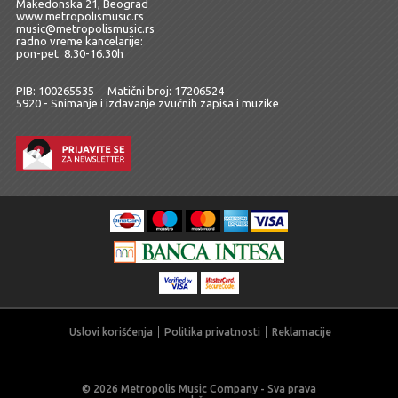
Makedonska 21, Beograd
www.metropolismusic.rs
music@metropolismusic.rs
radno vreme kancelarije:
pon-pet 8.30-16.30h
PIB: 100265535 Matični broj: 17206524
5920 - Snimanje i izdavanje zvučnih zapisa i muzike
Uslovi korišćenja
Politika privatnosti
Reklamacije
© 2026 Metropolis Music Company - Sva prava