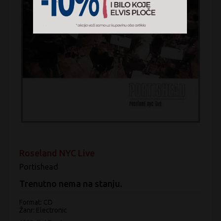
Roseland NYC Live
Portishead
Trenutno nema na stanju.
Format: CD
Žanr:
Electronic