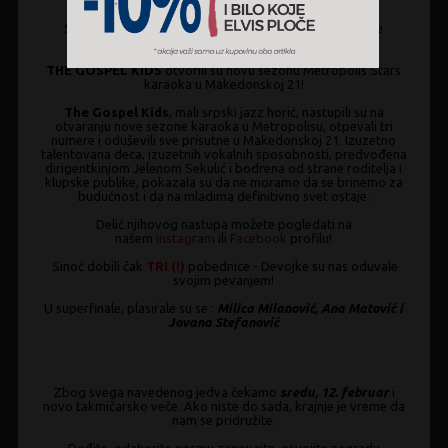
Sinoć je u Metropolisu održano prvo veče nove sezone
METROPOLIS STARS - karaoke tamičenja!
THE GOSPEL KIDS
otvorili su novu sezonu Metropolis Stars
karaoka u Makedonskoj 21!
The Gospel Kids
, mali srpski jazz horić, nastupili su na
otvaranju nove sezone karaoka u Metropolisu, otpevali tri
numere i oduševili sve prisutne u Makedonskoj 21. Izuzetno
talentovana deca, izuzetnih vokalnih sposobnosti, predvođena
dirigentkinjom Jelenom Sekulić i bodrena od strane roditelja i
klupske publike, pokazala su da ne moramo da se brinemo za
budućnost i da na mladima definitivno svet ostaje.
Delić njihovog nastupa možete pogledati na
našem
Instagram
ili
Facebook
profilu!
Sinoć dobili čak
TRI (!)
pobednice - Devojke su nas oduvale
svojim pevanjem!
U superfinale, plasirale su se :
Milica Milanović, Ana Matović i
Jovana Stefanović
Zbog svega navedenog jedva čekamo
sredu, 12. februar
i
novo takmičarsko veče. Ako niste do sada, krajnje je vreme da
nam se pridružite.