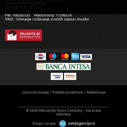
radno vreme kancelarije:
pon-pet 8.30-16.30h
PIB: 100265535 Matični broj: 17206524
5920 - Snimanje i izdavanje zvučnih zapisa i muzike
Uslovi korišćenja
Politika privatnosti
Reklamacije
© 2026 Metropolis Music Company - Sva prava
zadržana
Dizajn i izrada