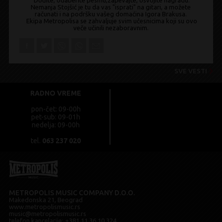
Dođite, odaberite pesmu,zapevajte, osvojite nagradu.
Nemanja Stojšić je tu da vas "isprati" na gitari, a možete
računati i na podršku vašeg domaćina Igora Brakusa.
Ekipa Metropolisa se zahvaljuje svim učesnicima koji su ovo
veče učinili nezaboravnim.
SVE VESTI
RADNO VREME
pon-čet: 09-00h
pet-sub: 09-01h
nedelja: 09-00h
tel.
063 237 020
METROPOLIS MUSIC COMPANY D.O.O.
Makedonska 21, Beograd
www.metropolismusic.rs
music@metropolismusic.rs
telefon kancelarije:
+381 11 36 10 324