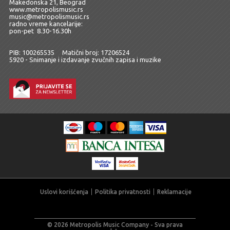
Makedonska 21, Beograd
www.metropolismusic.rs
music@metropolismusic.rs
radno vreme kancelarije:
pon-pet 8.30-16.30h
PIB: 100265535 Matični broj: 17206524
5920 - Snimanje i izdavanje zvučnih zapisa i muzike
Uslovi korišćenja
Politika privatnosti
Reklamacije
© 2026 Metropolis Music Company - Sva prava