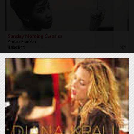
Sunday Morning Classics
Aretha Franklin
4.900 RSD
2LP