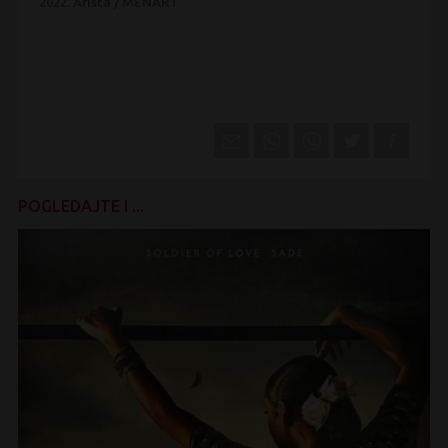
2022.
Arista / MENART
POGLEDAJTE I ...