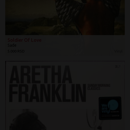
Soldier Of Love
Sade
5.000 RSD
Vinyl