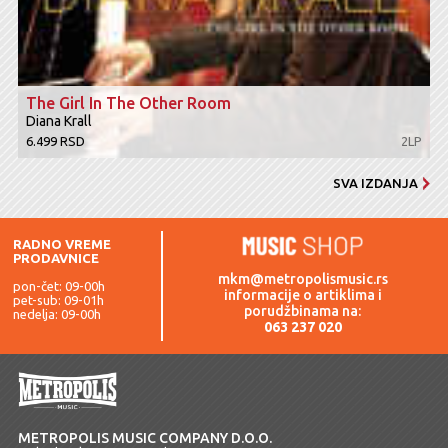
The Girl In The Other Room
Diana Krall
6.499 RSD
2LP
SVA IZDANJA
RADNO VREME
PRODAVNICE
mkm@metropolismusic.rs
pon-čet: 09-00h
informacije o artiklima i
pet-sub: 09-01h
porudžbinama na:
nedelja: 09-00h
063 237 020
METROPOLIS MUSIC COMPANY D.O.O.