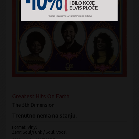
Greatest Hits On Earth
The 5th Dimension
Trenutno nema na stanju.
Format: Vinyl
Žanr:
Soul/Funk / Soul, Vocal