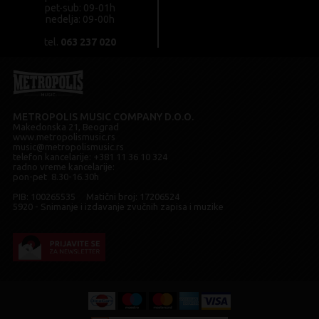
pet-sub: 09-01h
nedelja: 09-00h
tel.
063 237 020
METROPOLIS MUSIC COMPANY D.O.O.
Makedonska 21, Beograd
www.metropolismusic.rs
music@metropolismusic.rs
telefon kancelarije:
+381 11 36 10 324
radno vreme kancelarije:
pon-pet 8.30-16.30h
PIB: 100265535 Matični broj: 17206524
5920 - Snimanje i izdavanje zvučnih zapisa i muzike