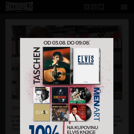
JELENA MITROVIĆ - DIREKTOR PRAVNIH POSLOVA
U Metropolis Music Company od 2001. godine obavlja poslove
iz oblasti korporativnog prava. Posebno je angažovana u izradi
autorskih i interpretatorskih ugovora, a oblast specijalizacije
čine prava intelektualne svojine i autorska prava.