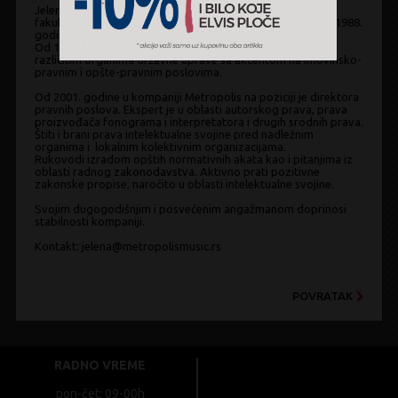
Jelena Mitrović diplomirala je 1986. godine na Pravnom
fakultetu Univerziteta u Beogradu, krivično – sudski smer. 1988.
godine položila je stručni pravosudni ispit.
Od 1987. do 2000. godine bavila se pravnim poslovima u
različitim organima državne uprave sa akcentom na imovinsko-
pravnim i opšte-pravnim poslovima.
Od 2001. godine u kompaniji Metropolis na poziciji je direktora
pravnih poslova. Ekspert je u oblasti autorskog prava, prava
proizvođača fonograma i interpretatora i drugih srodnih prava.
Štiti i brani prava intelektualne svojine pred nadležnim
organima i lokalnim kolektivnim organizacijama.
Rukovodi izradom opštih normativnih akata kao i pitanjima iz
oblasti radnog zakonodavstva. Aktivno prati pozitivne
zakonske propise, naročito u oblasti intelektualne svojine.
Svojim dugogodišnjim i posvećenim angažmanom doprinosi
stabilnosti kompaniji.
Kontakt:
jelena@metropolismusic.rs
POVRATAK
RADNO VREME
pon-čet: 09-00h