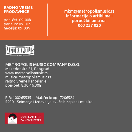
RADNO VREME
mkm@metropolismusic.rs
PRODAVNICE
informacije o artiklima i
pon-čet: 09-00h
porudžbinama na:
pet-sub: 09-01h
063 237 020
nedelja: 09-00h
METROPOLIS MUSIC COMPANY D.O.O.
Makedonska 21, Beograd
www.metropolismusic.rs
music@metropolismusic.rs
radno vreme kancelarije:
pon-pet 8.30-16.30h
PIB: 100265535 Matični broj: 17206524
5920 - Snimanje i izdavanje zvučnih zapisa i muzike