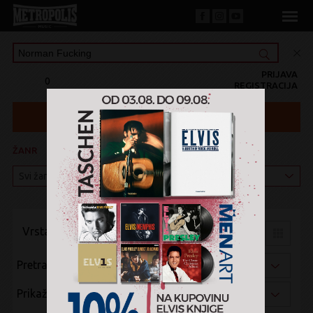
PRIJAVA
0
REGISTRACIJA
ŽANR
KATEGORIJA
Vrsta pregleda:
Pretraži po:
Prikaži po: