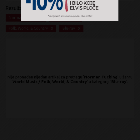
Rezultati pretrage:
x
x
Norman Fucking
World Music
x
x
Folk, World, & Country
Blu-ray
Nije pronađen nijedan artikal za pretragu '
Norman Fucking
' u žanru
'
World Music / Folk, World, & Country
' u kategoriji '
Blu-ray
'.