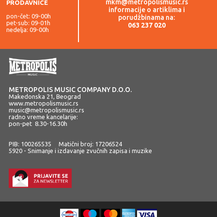
mkm@metropolismusic.rs
PRODAVNICE
informacije o artiklima i
pon-čet: 09-00h
porudžbinama na:
pet-sub: 09-01h
063 237 020
nedelja: 09-00h
METROPOLIS MUSIC COMPANY D.O.O.
Makedonska 21, Beograd
www.metropolismusic.rs
music@metropolismusic.rs
radno vreme kancelarije:
pon-pet 8.30-16.30h
PIB: 100265535 Matični broj: 17206524
5920 - Snimanje i izdavanje zvučnih zapisa i muzike