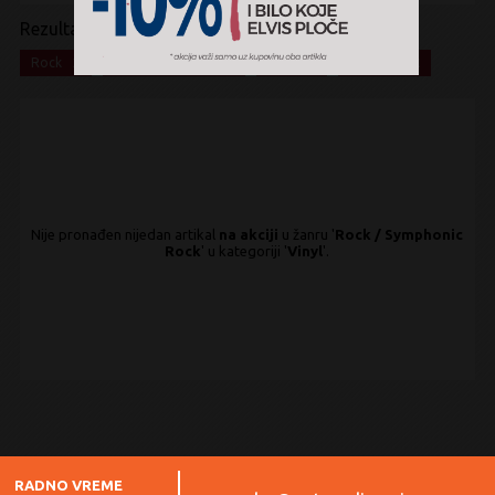
Rezultati pretrage:
x
x
x
x
Rock
Symphonic Rock
Vinyl
Na akciji
Nije pronađen nijedan artikal
na akciji
u žanru '
Rock / Symphonic
Rock
' u kategoriji '
Vinyl
'.
RADNO VREME