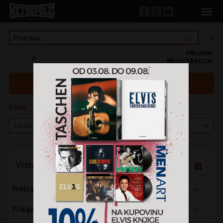
PRIJAVA
0
REGISTRACIJA
ŽANR
KATEGORIJA
Vrsta pregleda:
Pretraži po:
Prikaži po: