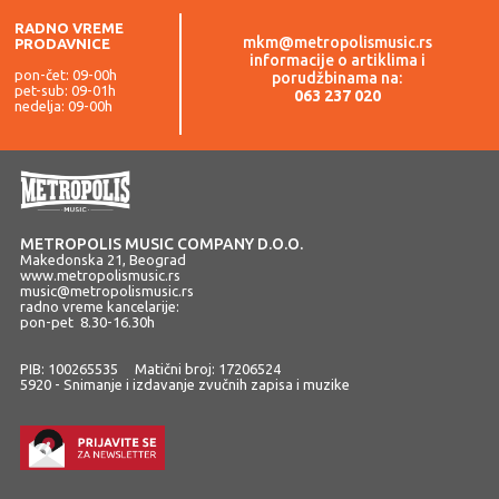
RADNO VREME
mkm@metropolismusic.rs
PRODAVNICE
informacije o artiklima i
pon-čet: 09-00h
porudžbinama na:
pet-sub: 09-01h
063 237 020
nedelja: 09-00h
METROPOLIS MUSIC COMPANY D.O.O.
Makedonska 21, Beograd
www.metropolismusic.rs
music@metropolismusic.rs
radno vreme kancelarije:
pon-pet 8.30-16.30h
PIB: 100265535 Matični broj: 17206524
5920 - Snimanje i izdavanje zvučnih zapisa i muzike