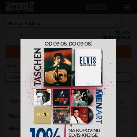
PRIJAVA
0
REGISTRACIJA
ŽANR
KATEGORIJA
Vrsta pregleda:
Pretraži po:
Prikaži po: