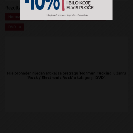
Rezultati pretrage:
x
x
x
Norman Fucking
Rock
Electronic Rock
x
DVD
Nije pronađen nijedan artikal za pretragu '
Norman Fucking
' u žanru
'
Rock / Electronic Rock
' u kategoriji '
DVD
'.