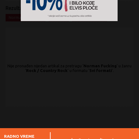
Rezultati pretrage:
x
x
x
Norman Fucking
Rock
Country Rock
Nije pronađen nijedan artikal za pretragu '
Norman Fucking
' u žanru
'
Rock / Country Rock
' u formatu '
Svi formati
'.
RADNO VREME