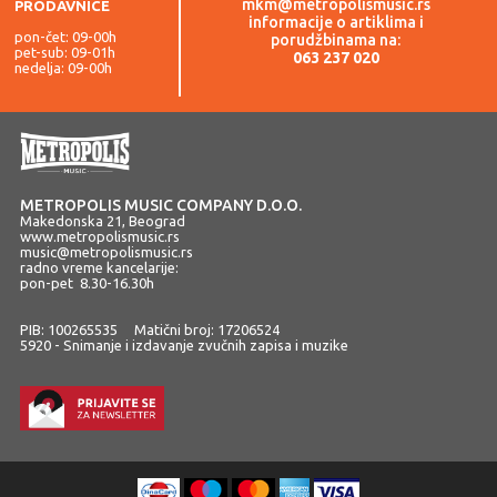
mkm@metropolismusic.rs
PRODAVNICE
informacije o artiklima i
pon-čet: 09-00h
porudžbinama na:
pet-sub: 09-01h
063 237 020
nedelja: 09-00h
METROPOLIS MUSIC COMPANY D.O.O.
Makedonska 21, Beograd
www.metropolismusic.rs
music@metropolismusic.rs
radno vreme kancelarije:
pon-pet 8.30-16.30h
PIB: 100265535 Matični broj: 17206524
5920 - Snimanje i izdavanje zvučnih zapisa i muzike