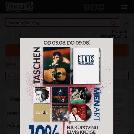
PRIJAVA
0
REGISTRACIJA
ŽANR
KATEGORIJA
Vrsta pregleda:
Pretraži po:
Prikaži po: