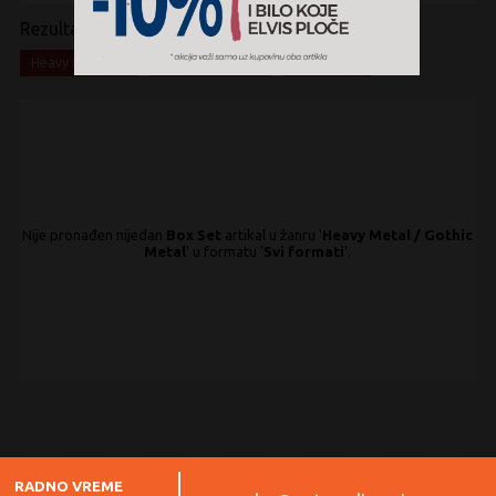
Rezultati pretrage:
x
x
x
Heavy Metal
Gothic Metal
Box Set
Nije pronađen nijedan
Box Set
artikal u žanru '
Heavy Metal / Gothic
Metal
' u formatu '
Svi formati
'.
RADNO VREME