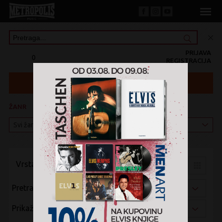
PRIJAVA
0
REGISTRACIJA
ŽANR
KATEGORIJA
Vrsta pregleda:
Pretraži po:
Prikaži po: